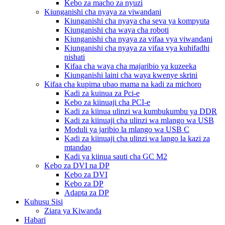
Kebo za macho za nyuzi
Kiunganishi cha nyaya za viwandani
Kiunganishi cha nyaya cha seva ya kompyuta
Kiunganishi cha waya cha roboti
Kiunganishi cha nyaya za vifaa vya viwandani
Kiunganishi cha nyaya za vifaa vya kuhifadhi
nishati
Kifaa cha waya cha majaribio ya kuzeeka
Kiunganishi laini cha waya kwenye skrini
Kifaa cha kupima ubao mama na kadi za michoro
Kadi za kuinua za Pci-e
Kebo za kiinuaji cha PCI-e
Kadi za kiinua ulinzi wa kumbukumbu ya DDR
Kadi za kiinuaji cha ulinzi wa mlango wa USB
Moduli ya jaribio la mlango wa USB C
Kadi za kiinuaji cha ulinzi wa lango la kazi za
mtandao
Kadi ya kiinua sauti cha GC M2
Kebo za DVI na DP
Kebo za DVI
Kebo za DP
Adapta za DP
Kuhusu Sisi
Ziara ya Kiwanda
Habari