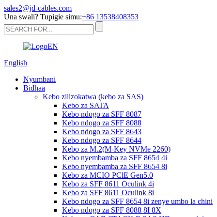
sales2@jd-cables.com
Una swali? Tupigie simu:
+86 13538408353
English
Nyumbani
Bidhaa
Kebo zilizokatwa (kebo za SAS)
Kebo za SATA
Kebo ndogo za SFF 8087
Kebo ndogo za SFF 8088
Kebo ndogo za SFF 8643
Kebo ndogo za SFF 8644
Kebo za M.2(M-Key NVMe 2260)
Kebo nyembamba za SFF 8654 4i
Kebo nyembamba za SFF 8654 8i
Kebo za MCIO PClE Gen5.0
Kebo za SFF 8611 Oculink 4i
Kebo za SFF 8611 Oculink 8i
Kebo ndogo za SFF 8654 8i zenye umbo la chini
Kebo ndogo za SFF 8088 8I 8X