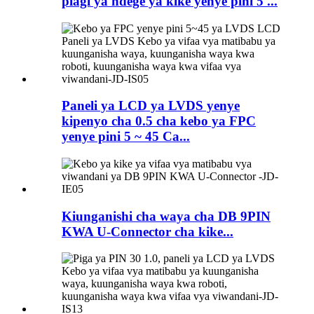
plagi ya ndege ya kike yenye pini 5 ...
Paneli ya LCD ya LVDS yenye
kipenyo cha 0.5 cha kebo ya FPC
yenye pini 5 ~ 45 Ca...
Kiunganishi cha waya cha DB 9PIN
KWA U-Connector cha kike...