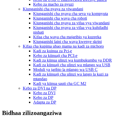
Kebo za macho za nyuzi
Kiunganishi cha nyaya za viwandani
Kiunganishi cha nyaya cha seva ya kompyuta
Kiunganishi cha waya cha roboti
Kiunganishi cha nyaya za vifaa vya viwandani
Kiunganishi cha nyaya za vifaa vya kuhifadhi
nishati
Kifaa cha waya cha majaribio ya kuzeeka
Kiunganishi laini cha waya kwenye skrini
Kifaa cha kupima ubao mama na kadi za michoro
Kadi za kuinua za Pci-e
Kebo za kiinuaji cha PCI-e
Kadi za kiinua ulinzi wa kumbukumbu ya DDR
Kadi za kiinuaji cha ulinzi wa mlango wa USB
Moduli ya jaribio la mlango wa USB C
Kadi za kiinuaji cha ulinzi wa lango la kazi za
mtandao
Kadi ya kiinua sauti cha GC M2
Kebo za DVI na DP
Kebo za DVI
Kebo za DP
Adapta za DP
Bidhaa zilizoangaziwa