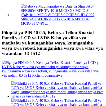
Slim SAS SFF 8654 SFF-TA-1016 MICO X8
MCIO 8I (74P) ...
Pikipiki ya PIN 40 0.5, Kebo ya Teflon Koaxial
Paneli ya LCD ya LVDS Kebo ya vifaa vya
matibabu ya kuunganisha waya, kuunganisha
waya kwa roboti, kuunganisha waya kwa vifaa vya
viwandani-JD-IS12