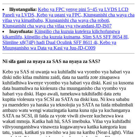
Iliyotangulia:
Kebo ya FPC yenye pini 5~45 ya LVDS LCD
Paneli ya LVDS, Kebo ya ugani ya FPC, Kiunganishi cha waya cha
vifaa vya kimatibabu, Kiunganishi cha waya cha roboti,
Kiunganishi cha waya cha vifaa vya viwandani-JD-IS07
Inayofuata:
Kiingilio cha kuzuia kuteleza kilichofungwa
kikamilifu, kiingilio cha kuzuia kuinama, Slim SAS SFF 8654 8I,
Slimline x8(74P) hadi Dual Oculink SFF 8611 4i, Kebo ya
Muunganisho wa Data ya Kasi ya Juu-JD-C009
Ni sifa gani za nyaya za SAS na nyaya za SAS?
Kebo ya SAS ni uwanja wa kuhifadhi wa vyombo vya habari vya
diski ndio kifaa muhimu zaidi, data na taarifa zote zinapaswa
kuhifadhiwa kwenye vyombo vya habari vya diski. Kasi ya kusoma
data huamuliwa na kiolesura cha muunganisho cha vyombo vya
habari vya diski. Hapo awali, tumekuwa tukihifadhi data zetu
kupitia violesura vya SCSI au SATA na diski kuu. Ni kwa sababu
ya maendeleo ya haraka ya teknolojia ya SATA na faida mbalimbali
ambazo watu wengi watazingatia kama kuna njia ya kuchanganya
SATA na SCSI, ili faida za vyote viwili ziweze kuchezwa kwa
wakati mmoja. Katika hali hii, SAS imeibuka. Vifaa vya kuhifadhi
vilivyounganishwa vinaweza kugawanywa katika kategoria kuu
tatu, yaani, katikati ya mwisho wa juu na karibu (Near-Light). Vifaa