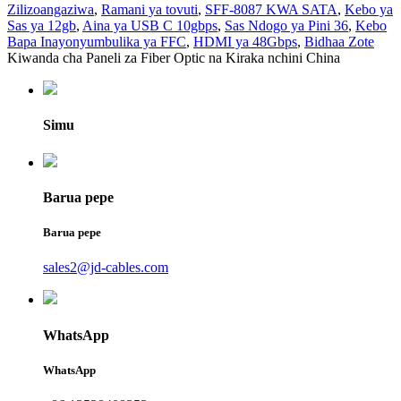
Zilizoangaziwa
,
Ramani ya tovuti
,
SFF-8087 KWA SATA
,
Kebo ya
Sas ya 12gb
,
Aina ya USB C 10gbps
,
Sas Ndogo ya Pini 36
,
Kebo
Bapa Inayonyumbulika ya FFC
,
HDMI ya 48Gbps
,
Bidhaa Zote
Kiwanda cha Paneli za Fiber Optic na Kiraka nchini China
Simu
Barua pepe
Barua pepe
sales2@jd-cables.com
WhatsApp
WhatsApp