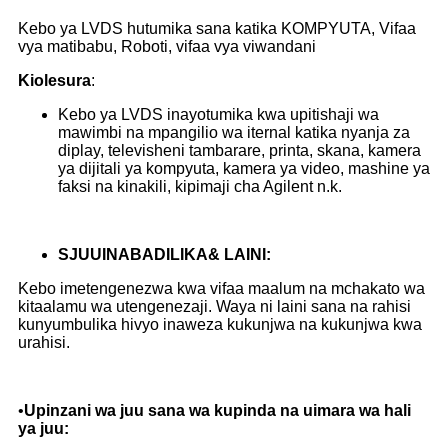
Kebo ya LVDS hutumika sana katika KOMPYUTA, Vifaa
vya matibabu, Roboti, vifaa vya viwandani
Kiolesura
:
Kebo ya LVDS inayotumika kwa upitishaji wa
mawimbi na mpangilio wa iternal katika nyanja za
diplay, televisheni tambarare, printa, skana, kamera
ya dijitali ya kompyuta, kamera ya video, mashine ya
faksi na kinakili, kipimaji cha Agilent n.k.
S
JUU
INABADILIKA
& LAINI
:
Kebo imetengenezwa kwa vifaa maalum na mchakato wa
kitaalamu wa utengenezaji. Waya ni laini sana na rahisi
kunyumbulika hivyo inaweza kukunjwa na kukunjwa kwa
urahisi.
•
Upinzani wa juu sana wa kupinda na uimara wa hali
ya juu: