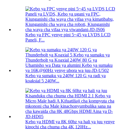
Kebo ya FPC yenye pini 5~45 ya LVDS LCD
Paneli, F...
Kebo ya sumaku ya 240W 120 G ya radi ya
koaksial 5 240W...
Kebo ya HDMI ya 8K 60hz ya hali ya juu yenye
kipochi cha chuma cha 4K 120Hz...