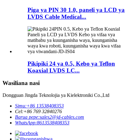
Piga ya PIN 30 1.0, paneli ya LCD ya
LVDS Cable Medical...
Pikipiki 24 ya 0.5, Kebo ya Teflon
Koaxial LVDS LC...
Wasiliana nasi
Dongguan Jingda Teknolojia ya Kielektroniki Co.,Ltd
Simu:
+86 13538408353
Cel:
+86 769 32840276
Barua pepe:
sales2@jd-cables.com
WhatsApp:
8613538408353