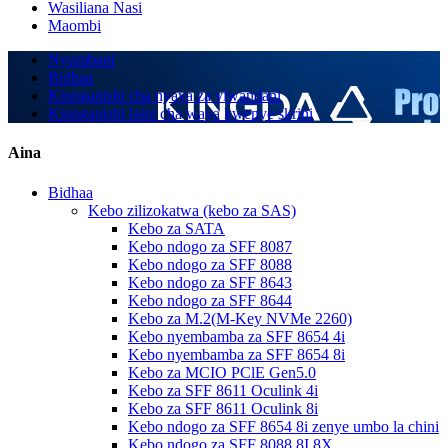
Wasiliana Nasi
Maombi
Nyumbani
Bidhaa
Kiunganishi cha nyaya za viwandani
Kiunganishi laini cha waya kwenye skrini
Aina
Bidhaa
Kebo zilizokatwa (kebo za SAS)
Kebo za SATA
Kebo ndogo za SFF 8087
Kebo ndogo za SFF 8088
Kebo ndogo za SFF 8643
Kebo ndogo za SFF 8644
Kebo za M.2(M-Key NVMe 2260)
Kebo nyembamba za SFF 8654 4i
Kebo nyembamba za SFF 8654 8i
Kebo za MCIO PClE Gen5.0
Kebo za SFF 8611 Oculink 4i
Kebo za SFF 8611 Oculink 8i
Kebo ndogo za SFF 8654 8i zenye umbo la chini
Kebo ndogo za SFF 8088 8I 8X