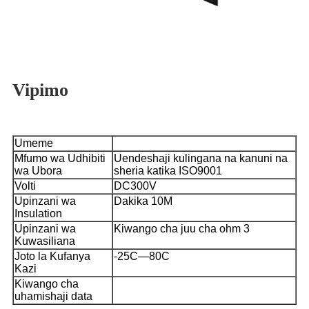
Vipimo
Umeme
Mfumo wa Udhibiti
Uendeshaji kulingana na kanuni na
wa Ubora
sheria katika ISO9001
Volti
DC300V
Upinzani wa
Dakika 10M
Insulation
Upinzani wa
Kiwango cha juu cha ohm 3
Kuwasiliana
Joto la Kufanya
-25C—80C
Kazi
Kiwango cha
uhamishaji data