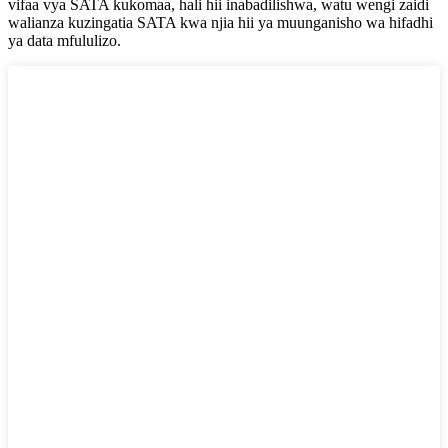
vifaa vya SATA kukomaa, hali hii inabadilishwa, watu wengi zaidi
walianza kuzingatia SATA kwa njia hii ya muunganisho wa hifadhi
ya data mfululizo.