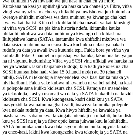
vya kuhifadhi vya mwisho wa juu hasa ni chaneli ya Fibre.
Kutokana na kasi ya upitishaji wa haraka wa chaneli ya Fibre, vifaa
vingi vya nyuzi za macho vya hifadhi ya mwisho wa juu hutumika
kwenye uhifadhi mkubwa wa data muhimu ya kiwango cha kazi
kwa wakati halisi. Kifaa cha kuhifadhi cha masafa ya kati kimsingi
ni vifaa vya SCSI, na pia kina historia ndefu, ikitumika katika
uhifadhi mkubwa wa data muhimu ya kiwango cha kibiashara.
Ikifupishwa kama (SATA), inatumika kwa uhifadhi mkubwa wa
data zisizo muhimu na imekusudiwa kuchukua nafasi ya nakala
rudufu ya data ya awali kwa kutumia tepi. Faida bora ya vifaa vya
kuhifadhi Fiber Channel ni upitishaji wa haraka, lakini ina bei ya juu
na ni vigumu kudumisha; Vifaa vya SCSI vina ufikiaji wa haraka na
bei ya wastani, lakini haipanuki kidogo, kila kadi ya kiolesura cha
SCSI huunganisha hadi vifaa 15 (chaneli moja) au 30 (chaneli
mbili). SATA ni teknolojia inayoendelea kwa kasi katika miaka ya
hivi karibuni. Faida yake kubwa ni kwamba ni ya bei rahisi, na kasi
si polepole sana kuliko kiolesura cha SCSI. Pamoja na maendeleo
ya teknolojia, kasi ya usomaji wa data ya SATA inakaribia na kuzidi
kiolesura cha SCSI. Kwa kuongezea, kadri diski kuu ya SATA
inavyozidi kuwa nafuu na ghali zaidi, inaweza kutumika polepole
kwa nakala rudufu ya data. Kwa hivyo hifadhi ya kawaida ya
biashara kwa sababu kwa kuzingatia utendaji na uthabiti, huku diski
kuu ya SCSI na njia ya fiber optic kama jukwaa kuu la kuhifadhi,
SATA hutumika zaidi kwa data isiyo muhimu au kompyuta binafsi
ya eneo-kazi, lakini kwa kuongezeka kwa teknolojia ya SATA na