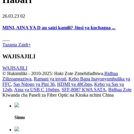
26.03.23 02
MINI, AINA YA D au saizi kamili? Jinsi ya kuchagua ...
......
Tazama Zaidi+
WAJISAJILI
WAJISAJILI
© Hakimiliki - 2010-2025: Haki Zote Zimehifadhiwa.
Bidhaa
Zilizoangaziwa
,
Ramani ya tovuti
,
Kebo Bapa Inayonyumbulika ya
FFC
,
Sas Ndogo ya Pini 36
,
HDMI ya 48Gbps
,
Kebo ya Sas ya
12gb
,
Aina ya USB C 10gbps
,
SFF-8087 KWA SATA
,
Bidhaa Zote
Kiwanda cha Paneli za Fiber Optic na Kiraka nchini China
Simu