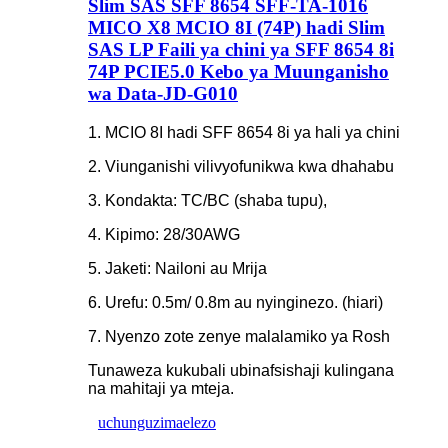
Slim SAS SFF 8654 SFF-TA-1016
MICO X8 MCIO 8I (74P) hadi Slim
SAS LP Faili ya chini ya SFF 8654 8i
74P PCIE5.0 Kebo ya Muunganisho
wa Data-JD-G010
1. MCIO 8I hadi SFF 8654 8i ya hali ya chini
2. Viunganishi vilivyofunikwa kwa dhahabu
3. Kondakta: TC/BC (shaba tupu),
4. Kipimo: 28/30AWG
5. Jaketi: Nailoni au Mrija
6. Urefu: 0.5m/ 0.8m au nyinginezo. (hiari)
7. Nyenzo zote zenye malalamiko ya Rosh
Tunaweza kukubali ubinafsishaji kulingana
na mahitaji ya mteja.
uchunguzi
maelezo