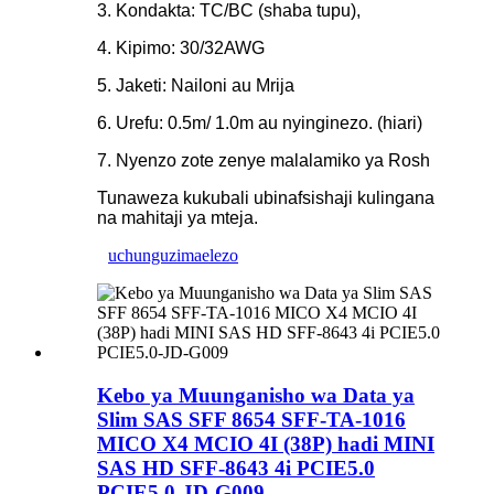
3. Kondakta: TC/BC (shaba tupu),
4. Kipimo: 30/32AWG
5. Jaketi: Nailoni au Mrija
6. Urefu: 0.5m/ 1.0m au nyinginezo. (hiari)
7. Nyenzo zote zenye malalamiko ya Rosh
Tunaweza kukubali ubinafsishaji kulingana
na mahitaji ya mteja.
uchunguzi
maelezo
Kebo ya Muunganisho wa Data ya
Slim SAS SFF 8654 SFF-TA-1016
MICO X4 MCIO 4I (38P) hadi MINI
SAS HD SFF-8643 4i PCIE5.0
PCIE5.0-JD-G009