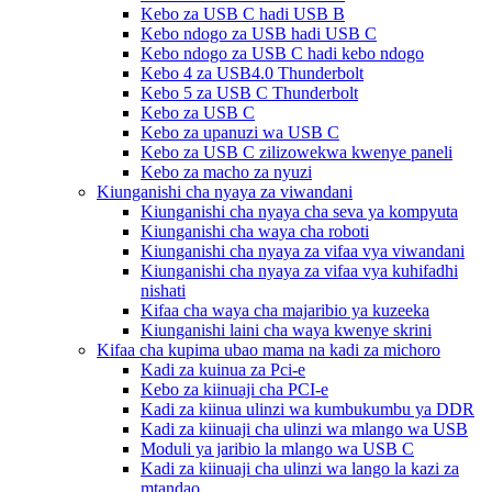
Kebo za USB C hadi USB B
Kebo ndogo za USB hadi USB C
Kebo ndogo za USB C hadi kebo ndogo
Kebo 4 za USB4.0 Thunderbolt
Kebo 5 za USB C Thunderbolt
Kebo za USB C
Kebo za upanuzi wa USB C
Kebo za USB C zilizowekwa kwenye paneli
Kebo za macho za nyuzi
Kiunganishi cha nyaya za viwandani
Kiunganishi cha nyaya cha seva ya kompyuta
Kiunganishi cha waya cha roboti
Kiunganishi cha nyaya za vifaa vya viwandani
Kiunganishi cha nyaya za vifaa vya kuhifadhi
nishati
Kifaa cha waya cha majaribio ya kuzeeka
Kiunganishi laini cha waya kwenye skrini
Kifaa cha kupima ubao mama na kadi za michoro
Kadi za kuinua za Pci-e
Kebo za kiinuaji cha PCI-e
Kadi za kiinua ulinzi wa kumbukumbu ya DDR
Kadi za kiinuaji cha ulinzi wa mlango wa USB
Moduli ya jaribio la mlango wa USB C
Kadi za kiinuaji cha ulinzi wa lango la kazi za
mtandao