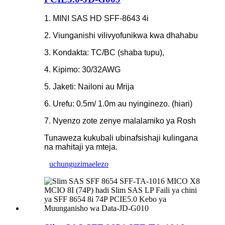
1. MINI SAS HD SFF-8643 4i
2. Viunganishi vilivyofunikwa kwa dhahabu
3. Kondakta: TC/BC (shaba tupu),
4. Kipimo: 30/32AWG
5. Jaketi: Nailoni au Mrija
6. Urefu: 0.5m/ 1.0m au nyinginezo. (hiari)
7. Nyenzo zote zenye malalamiko ya Rosh
Tunaweza kukubali ubinafsishaji kulingana
na mahitaji ya mteja.
uchunguzi
maelezo