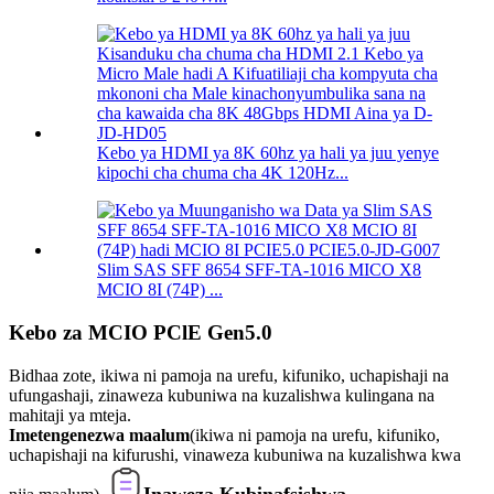
Kebo ya HDMI ya 8K 60hz ya hali ya juu yenye
kipochi cha chuma cha 4K 120Hz...
Slim SAS SFF 8654 SFF-TA-1016 MICO X8
MCIO 8I (74P) ...
Kebo za MCIO PClE Gen5.0
Bidhaa zote, ikiwa ni pamoja na urefu, kifuniko, uchapishaji na
ufungashaji, zinaweza kubuniwa na kuzalishwa kulingana na
mahitaji ya mteja.
Imetengenezwa maalum
(ikiwa ni pamoja na urefu, kifuniko,
uchapishaji na kifurushi, vinaweza kubuniwa na kuzalishwa kwa
Inaweza Kubinafsishwa