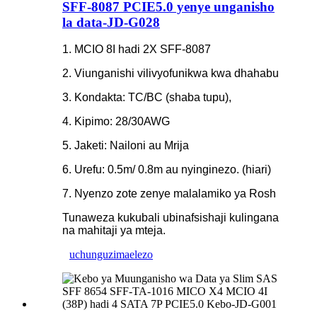
SFF-8087 PCIE5.0 yenye unganisho
la data-JD-G028
1. MCIO 8I hadi 2X SFF-8087
2. Viunganishi vilivyofunikwa kwa dhahabu
3. Kondakta: TC/BC (shaba tupu),
4. Kipimo: 28/30AWG
5. Jaketi: Nailoni au Mrija
6. Urefu: 0.5m/ 0.8m au nyinginezo. (hiari)
7. Nyenzo zote zenye malalamiko ya Rosh
Tunaweza kukubali ubinafsishaji kulingana
na mahitaji ya mteja.
uchunguzi
maelezo