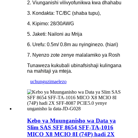
2. Viunganishi vilivyofunikwa kwa dhahabu
3. Kondakta: TC/BC (shaba tupu),
4. Kipimo: 28/30AWG
5. Jaketi: Nailoni au Mrija
6. Urefu: 0.5m/ 0.8m au nyinginezo. (hiari)
7. Nyenzo zote zenye malalamiko ya Rosh
Tunaweza kukubali ubinafsishaji kulingana
na mahitaji ya mteja.
uchunguzi
maelezo
Kebo ya Muunganisho wa Data ya
Slim SAS SFF 8654 SFF-TA-1016
MICO X8 MCIO 8I (74P) hadi 2X