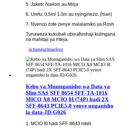
5. Jaketi: Nailoni au Mrija
6. Urefu: 0.5m/ 1.0m au nyinginezo. (hiari)
7. Nyenzo zote zenye malalamiko ya Rosh
Tunaweza kukubali ubinafsishaji kulingana
na mahitaji ya mteja.
uchunguzi
maelezo
Kebo ya Muunganisho wa Data ya
Slim SAS SFF 8654 SFF-TA-1016
MICO X8 MCIO 8I (74P) hadi 2X
SFF-8643 PCIE5.0 yenye unganisho
la data-JD-G026
1. MCIO 8I hadi SFF-8643 mbili