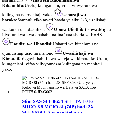
njia maalum).
Kikamilifu:
Urefu, kiunganishi, vifaa vilivyoundwa
kulingana na mahitaji yako.
Uchoraji wa
haraka:
Sampuli ziko tayari baada ya siku 1-3, uzalishaji
wa kundi unaobadilika.
Ubora Uliothibitishwa:
Miguu
iliyofunikwa kwa dhahabu na inafuata sheria za RoHS.
Usaidizi wa Uhandisi:
Ushauri wa kitaalamu na
ujumuishaji usio na mshono
Uwasilishaji wa
Kimataifa:
Ugavi thabiti kwa wateja wa kimataifa: Urefu,
kiunganishi, vifaa vilivyoundwa kulingana na mahitaji
yako.
Slim SAS SFF 8654 SFF-TA-1016
MICO X8 MCIO 8I (74P) hadi 2X
SFF 8639 U.2 yenye Kebo ya