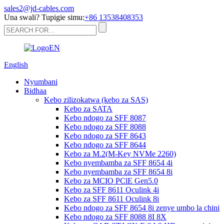
sales2@jd-cables.com
Una swali? Tupigie simu:
+86 13538408353
English
Nyumbani
Bidhaa
Kebo zilizokatwa (kebo za SAS)
Kebo za SATA
Kebo ndogo za SFF 8087
Kebo ndogo za SFF 8088
Kebo ndogo za SFF 8643
Kebo ndogo za SFF 8644
Kebo za M.2(M-Key NVMe 2260)
Kebo nyembamba za SFF 8654 4i
Kebo nyembamba za SFF 8654 8i
Kebo za MCIO PClE Gen5.0
Kebo za SFF 8611 Oculink 4i
Kebo za SFF 8611 Oculink 8i
Kebo ndogo za SFF 8654 8i zenye umbo la chini
Kebo ndogo za SFF 8088 8I 8X