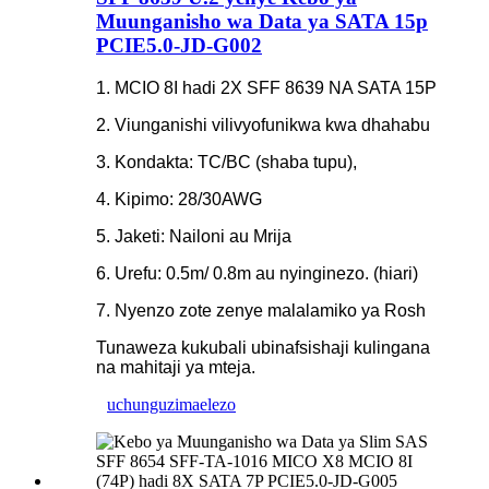
Muunganisho wa Data ya SATA 15p
PCIE5.0-JD-G002
1. MCIO 8I hadi 2X SFF 8639 NA SATA 15P
2. Viunganishi vilivyofunikwa kwa dhahabu
3. Kondakta: TC/BC (shaba tupu),
4. Kipimo: 28/30AWG
5. Jaketi: Nailoni au Mrija
6. Urefu: 0.5m/ 0.8m au nyinginezo. (hiari)
7. Nyenzo zote zenye malalamiko ya Rosh
Tunaweza kukubali ubinafsishaji kulingana
na mahitaji ya mteja.
uchunguzi
maelezo