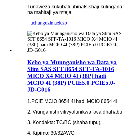
Tunaweza kukubali ubinafsishaji kulingana
na mahitaji ya mteja.
uchunguzi
maelezo
Kebo ya Muunganisho wa Data ya
Slim SAS SFF 8654 SFF-TA-1016
MICO X4 MCIO 4I (38P) hadi
MCIO 4I (38P) PCIE5.0 PCIE5.0-
JD-G016
1.PCIE MCIO 8654 4I hadi MCIO 8654 4I
2. Viunganishi vilivyofunikwa kwa dhahabu
3. Kondakta: TC/BC (shaba tupu),
4. Kipimo: 30/32AWG