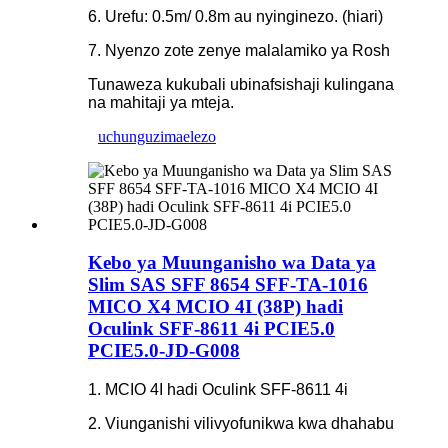
6. Urefu: 0.5m/ 0.8m au nyinginezo. (hiari)
7. Nyenzo zote zenye malalamiko ya Rosh
Tunaweza kukubali ubinafsishaji kulingana
na mahitaji ya mteja.
uchunguzi
maelezo
Kebo ya Muunganisho wa Data ya
Slim SAS SFF 8654 SFF-TA-1016
MICO X4 MCIO 4I (38P) hadi
Oculink SFF-8611 4i PCIE5.0
PCIE5.0-JD-G008
1. MCIO 4I hadi Oculink SFF-8611 4i
2. Viunganishi vilivyofunikwa kwa dhahabu