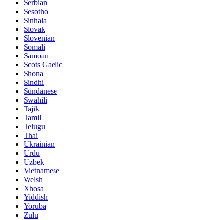
Serbian
Sesotho
Sinhala
Slovak
Slovenian
Somali
Samoan
Scots Gaelic
Shona
Sindhi
Sundanese
Swahili
Tajik
Tamil
Telugu
Thai
Ukrainian
Urdu
Uzbek
Vietnamese
Welsh
Xhosa
Yiddish
Yoruba
Zulu