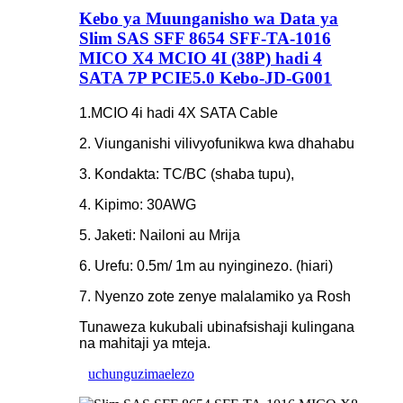
Kebo ya Muunganisho wa Data ya
Slim SAS SFF 8654 SFF-TA-1016
MICO X4 MCIO 4I (38P) hadi 4
SATA 7P PCIE5.0 Kebo-JD-G001
1.MCIO 4i hadi 4X SATA Cable
2. Viunganishi vilivyofunikwa kwa dhahabu
3. Kondakta: TC/BC (shaba tupu),
4. Kipimo: 30AWG
5. Jaketi: Nailoni au Mrija
6. Urefu: 0.5m/ 1m au nyinginezo. (hiari)
7. Nyenzo zote zenye malalamiko ya Rosh
Tunaweza kukubali ubinafsishaji kulingana
na mahitaji ya mteja.
uchunguzi
maelezo