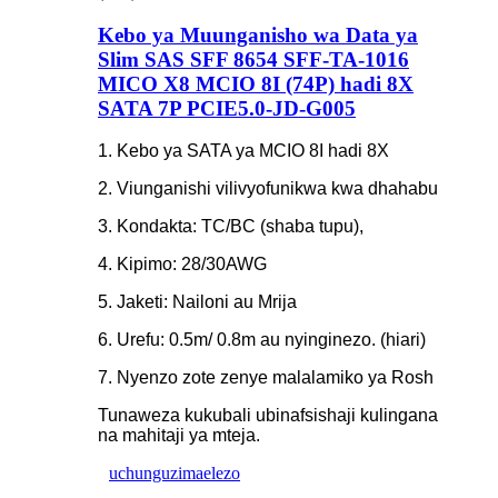
Kebo ya Muunganisho wa Data ya
Slim SAS SFF 8654 SFF-TA-1016
MICO X8 MCIO 8I (74P) hadi 8X
SATA 7P PCIE5.0-JD-G005
1. Kebo ya SATA ya MCIO 8I hadi 8X
2. Viunganishi vilivyofunikwa kwa dhahabu
3. Kondakta: TC/BC (shaba tupu),
4. Kipimo: 28/30AWG
5. Jaketi: Nailoni au Mrija
6. Urefu: 0.5m/ 0.8m au nyinginezo. (hiari)
7. Nyenzo zote zenye malalamiko ya Rosh
Tunaweza kukubali ubinafsishaji kulingana
na mahitaji ya mteja.
uchunguzi
maelezo