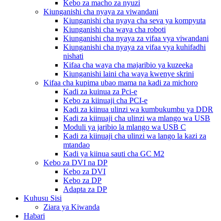
Kebo za macho za nyuzi
Kiunganishi cha nyaya za viwandani
Kiunganishi cha nyaya cha seva ya kompyuta
Kiunganishi cha waya cha roboti
Kiunganishi cha nyaya za vifaa vya viwandani
Kiunganishi cha nyaya za vifaa vya kuhifadhi
nishati
Kifaa cha waya cha majaribio ya kuzeeka
Kiunganishi laini cha waya kwenye skrini
Kifaa cha kupima ubao mama na kadi za michoro
Kadi za kuinua za Pci-e
Kebo za kiinuaji cha PCI-e
Kadi za kiinua ulinzi wa kumbukumbu ya DDR
Kadi za kiinuaji cha ulinzi wa mlango wa USB
Moduli ya jaribio la mlango wa USB C
Kadi za kiinuaji cha ulinzi wa lango la kazi za
mtandao
Kadi ya kiinua sauti cha GC M2
Kebo za DVI na DP
Kebo za DVI
Kebo za DP
Adapta za DP
Kuhusu Sisi
Ziara ya Kiwanda
Habari