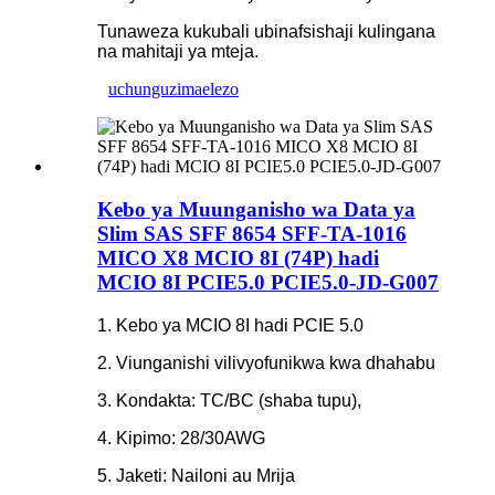
Tunaweza kukubali ubinafsishaji kulingana
na mahitaji ya mteja.
uchunguzi
maelezo
Kebo ya Muunganisho wa Data ya
Slim SAS SFF 8654 SFF-TA-1016
MICO X8 MCIO 8I (74P) hadi
MCIO 8I PCIE5.0 PCIE5.0-JD-G007
1. Kebo ya MCIO 8I hadi PCIE 5.0
2. Viunganishi vilivyofunikwa kwa dhahabu
3. Kondakta: TC/BC (shaba tupu),
4. Kipimo: 28/30AWG
5. Jaketi: Nailoni au Mrija