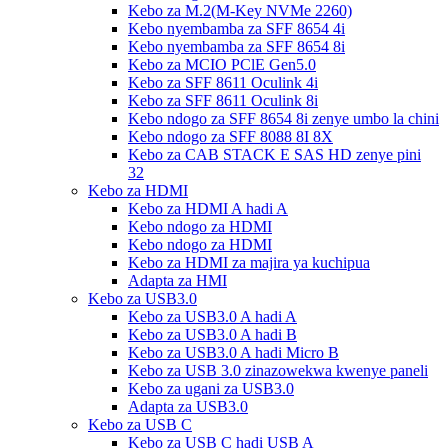
Kebo za M.2(M-Key NVMe 2260)
Kebo nyembamba za SFF 8654 4i
Kebo nyembamba za SFF 8654 8i
Kebo za MCIO PClE Gen5.0
Kebo za SFF 8611 Oculink 4i
Kebo za SFF 8611 Oculink 8i
Kebo ndogo za SFF 8654 8i zenye umbo la chini
Kebo ndogo za SFF 8088 8I 8X
Kebo za CAB STACK E SAS HD zenye pini
32
Kebo za HDMI
Kebo za HDMI A hadi A
Kebo ndogo za HDMI
Kebo ndogo za HDMI
Kebo za HDMI za majira ya kuchipua
Adapta za HMI
Kebo za USB3.0
Kebo za USB3.0 A hadi A
Kebo za USB3.0 A hadi B
Kebo za USB3.0 A hadi Micro B
Kebo za USB 3.0 zinazowekwa kwenye paneli
Kebo za ugani za USB3.0
Adapta za USB3.0
Kebo za USB C
Kebo za USB C hadi USB A