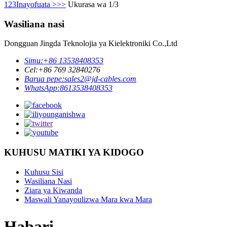
1
2
3
Inayofuata >
>>
Ukurasa wa 1/3
Wasiliana nasi
Dongguan Jingda Teknolojia ya Kielektroniki Co.,Ltd
Simu:
+86 13538408353
Cel:
+86 769 32840276
Barua pepe:
sales2@jd-cables.com
WhatsApp:
8613538408353
KUHUSU MATIKI YA KIDOGO
Kuhusu Sisi
Wasiliana Nasi
Ziara ya Kiwanda
Maswali Yanayoulizwa Mara kwa Mara
Habari