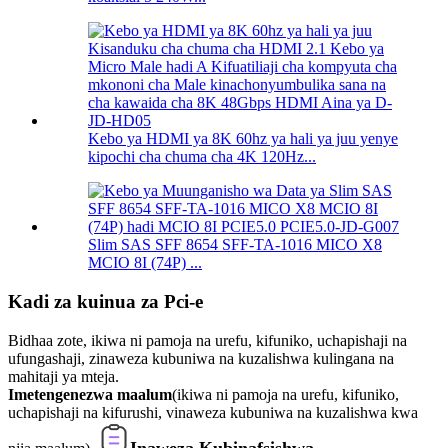
Kebo ya HDMI ya 8K 60hz ya hali ya juu yenye
kipochi cha chuma cha 4K 120Hz...
Slim SAS SFF 8654 SFF-TA-1016 MICO X8
MCIO 8I (74P) ...
Kadi za kuinua za Pci-e
Bidhaa zote, ikiwa ni pamoja na urefu, kifuniko, uchapishaji na
ufungashaji, zinaweza kubuniwa na kuzalishwa kulingana na
mahitaji ya mteja.
Imetengenezwa maalum
(ikiwa ni pamoja na urefu, kifuniko,
uchapishaji na kifurushi, vinaweza kubuniwa na kuzalishwa kwa
Inaweza Kubinafsishwa