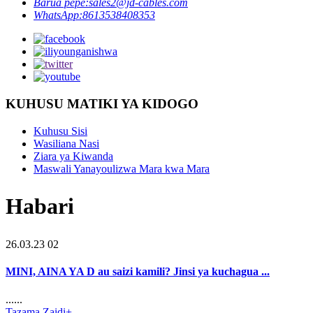
Barua pepe:
sales2@jd-cables.com
WhatsApp:
8613538408353
KUHUSU MATIKI YA KIDOGO
Kuhusu Sisi
Wasiliana Nasi
Ziara ya Kiwanda
Maswali Yanayoulizwa Mara kwa Mara
Habari
26.03.23 02
MINI, AINA YA D au saizi kamili? Jinsi ya kuchagua ...
......
Tazama Zaidi+