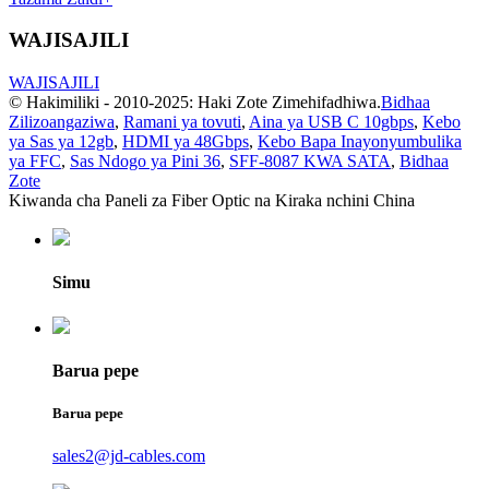
WAJISAJILI
WAJISAJILI
© Hakimiliki - 2010-2025: Haki Zote Zimehifadhiwa.
Bidhaa
Zilizoangaziwa
,
Ramani ya tovuti
,
Aina ya USB C 10gbps
,
Kebo
ya Sas ya 12gb
,
HDMI ya 48Gbps
,
Kebo Bapa Inayonyumbulika
ya FFC
,
Sas Ndogo ya Pini 36
,
SFF-8087 KWA SATA
,
Bidhaa
Zote
Kiwanda cha Paneli za Fiber Optic na Kiraka nchini China
Simu
Barua pepe
Barua pepe
sales2@jd-cables.com