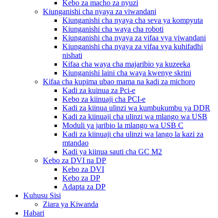
Kebo za macho za nyuzi
Kiunganishi cha nyaya za viwandani
Kiunganishi cha nyaya cha seva ya kompyuta
Kiunganishi cha waya cha roboti
Kiunganishi cha nyaya za vifaa vya viwandani
Kiunganishi cha nyaya za vifaa vya kuhifadhi
nishati
Kifaa cha waya cha majaribio ya kuzeeka
Kiunganishi laini cha waya kwenye skrini
Kifaa cha kupima ubao mama na kadi za michoro
Kadi za kuinua za Pci-e
Kebo za kiinuaji cha PCI-e
Kadi za kiinua ulinzi wa kumbukumbu ya DDR
Kadi za kiinuaji cha ulinzi wa mlango wa USB
Moduli ya jaribio la mlango wa USB C
Kadi za kiinuaji cha ulinzi wa lango la kazi za
mtandao
Kadi ya kiinua sauti cha GC M2
Kebo za DVI na DP
Kebo za DVI
Kebo za DP
Adapta za DP
Kuhusu Sisi
Ziara ya Kiwanda
Habari