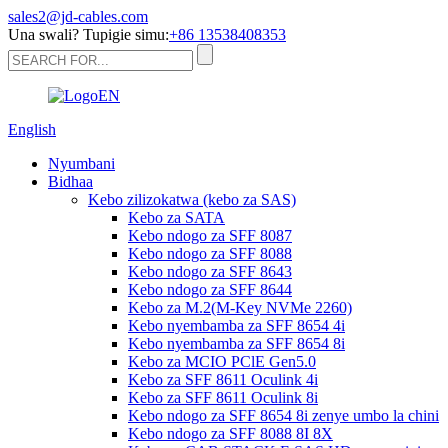
sales2@jd-cables.com
Una swali? Tupigie simu:
+86 13538408353
English
Nyumbani
Bidhaa
Kebo zilizokatwa (kebo za SAS)
Kebo za SATA
Kebo ndogo za SFF 8087
Kebo ndogo za SFF 8088
Kebo ndogo za SFF 8643
Kebo ndogo za SFF 8644
Kebo za M.2(M-Key NVMe 2260)
Kebo nyembamba za SFF 8654 4i
Kebo nyembamba za SFF 8654 8i
Kebo za MCIO PClE Gen5.0
Kebo za SFF 8611 Oculink 4i
Kebo za SFF 8611 Oculink 8i
Kebo ndogo za SFF 8654 8i zenye umbo la chini
Kebo ndogo za SFF 8088 8I 8X