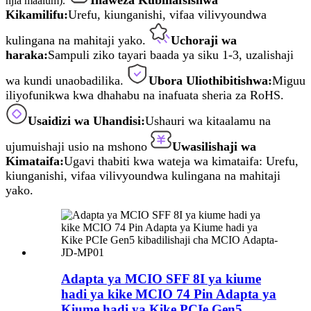
njia maalum).
Kikamilifu:
Urefu, kiunganishi, vifaa vilivyoundwa
kulingana na mahitaji yako.
Uchoraji wa
haraka:
Sampuli ziko tayari baada ya siku 1-3, uzalishaji
wa kundi unaobadilika.
Ubora Uliothibitishwa:
Miguu
iliyofunikwa kwa dhahabu na inafuata sheria za RoHS.
Usaidizi wa Uhandisi:
Ushauri wa kitaalamu na
ujumuishaji usio na mshono
Uwasilishaji wa
Kimataifa:
Ugavi thabiti kwa wateja wa kimataifa: Urefu,
kiunganishi, vifaa vilivyoundwa kulingana na mahitaji
yako.
Adapta ya MCIO SFF 8I ya kiume
hadi ya kike MCIO 74 Pin Adapta ya
Kiume hadi ya Kike PCIe Gen5