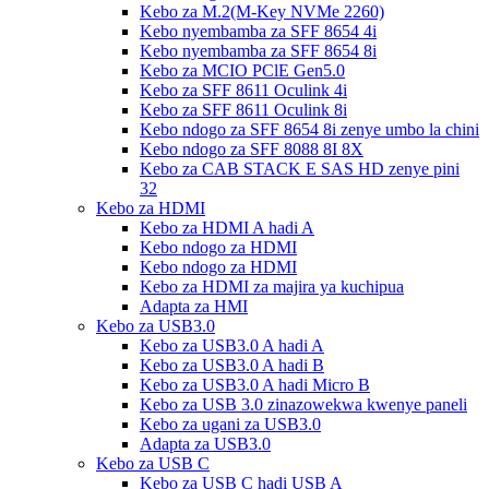
Kebo za M.2(M-Key NVMe 2260)
Kebo nyembamba za SFF 8654 4i
Kebo nyembamba za SFF 8654 8i
Kebo za MCIO PClE Gen5.0
Kebo za SFF 8611 Oculink 4i
Kebo za SFF 8611 Oculink 8i
Kebo ndogo za SFF 8654 8i zenye umbo la chini
Kebo ndogo za SFF 8088 8I 8X
Kebo za CAB STACK E SAS HD zenye pini
32
Kebo za HDMI
Kebo za HDMI A hadi A
Kebo ndogo za HDMI
Kebo ndogo za HDMI
Kebo za HDMI za majira ya kuchipua
Adapta za HMI
Kebo za USB3.0
Kebo za USB3.0 A hadi A
Kebo za USB3.0 A hadi B
Kebo za USB3.0 A hadi Micro B
Kebo za USB 3.0 zinazowekwa kwenye paneli
Kebo za ugani za USB3.0
Adapta za USB3.0
Kebo za USB C
Kebo za USB C hadi USB A