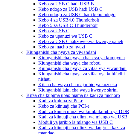
Kebo za USB C hadi USB B
Kebo ndogo za USB hadi USB C
Kebo ndogo za USB C hadi kebo ndogo
Kebo 4 za USB4.0 Thunderbolt
Kebo 5 za USB C Thunderbolt
Kebo za USB C
Kebo za upanuzi wa USB C
Kebo za USB C zilizowekwa kwenye paneli
Kebo za macho za nyuzi
Kiunganishi cha nyaya za viwandani
Kiunganishi cha nyaya cha seva ya kompyuta
Kiunganishi cha waya cha roboti
Kiunganishi cha nyaya za vifaa vya viwandani
Kiunganishi cha nyaya za vifaa vya kuhifadhi
nishati
Kifaa cha waya cha majaribio ya kuzeeka
Kiunganishi laini cha waya kwenye skrini
Kifaa cha kupima ubao mama na kadi za michoro
Kadi za kuinua za Pci-e
Kebo za kiinuaji cha PCI-e
Kadi za kiinua ulinzi wa kumbukumbu ya DDR
Kadi za kiinuaji cha ulinzi wa mlango wa USB
Moduli ya jaribio la mlango wa USB C
Kadi za kiinuaji cha ulinzi wa lango la kazi za
mtandao