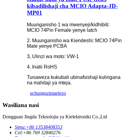
kibadilishaji cha MCIO Adapta-JD-
MP01
Muunganisho 1 wa mwenyeji/kidhibiti:
MCIO 74Pin Female yenye latch
2. Muunganisho wa Kiendeshi: MCIO 74Pin
Male yenye PCBA
3, Ulinzi wa moto: VW-1
4. Inatii RoHS
Tunaweza kukubali ubinafsishaji kulingana
na mahitaji ya mteja.
uchunguzi
maelezo
Wasiliana nasi
Dongguan Jingda Teknolojia ya Kielektroniki Co.,Ltd
Simu:
+86 13538408353
Cel:
+86 769 32840276