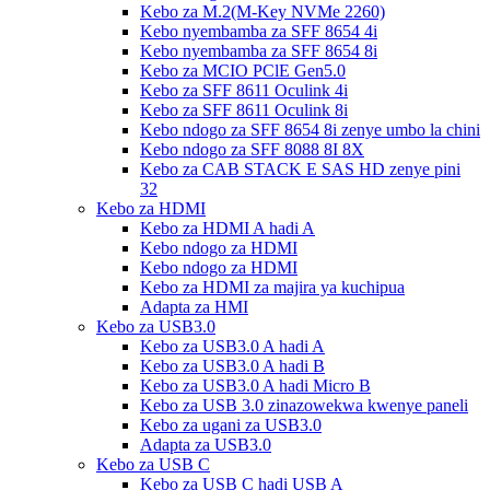
Kebo za M.2(M-Key NVMe 2260)
Kebo nyembamba za SFF 8654 4i
Kebo nyembamba za SFF 8654 8i
Kebo za MCIO PClE Gen5.0
Kebo za SFF 8611 Oculink 4i
Kebo za SFF 8611 Oculink 8i
Kebo ndogo za SFF 8654 8i zenye umbo la chini
Kebo ndogo za SFF 8088 8I 8X
Kebo za CAB STACK E SAS HD zenye pini
32
Kebo za HDMI
Kebo za HDMI A hadi A
Kebo ndogo za HDMI
Kebo ndogo za HDMI
Kebo za HDMI za majira ya kuchipua
Adapta za HMI
Kebo za USB3.0
Kebo za USB3.0 A hadi A
Kebo za USB3.0 A hadi B
Kebo za USB3.0 A hadi Micro B
Kebo za USB 3.0 zinazowekwa kwenye paneli
Kebo za ugani za USB3.0
Adapta za USB3.0
Kebo za USB C
Kebo za USB C hadi USB A