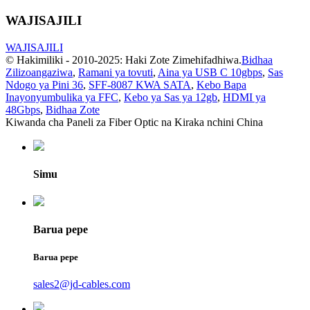
WAJISAJILI
WAJISAJILI
© Hakimiliki - 2010-2025: Haki Zote Zimehifadhiwa.
Bidhaa
Zilizoangaziwa
,
Ramani ya tovuti
,
Aina ya USB C 10gbps
,
Sas
Ndogo ya Pini 36
,
SFF-8087 KWA SATA
,
Kebo Bapa
Inayonyumbulika ya FFC
,
Kebo ya Sas ya 12gb
,
HDMI ya
48Gbps
,
Bidhaa Zote
Kiwanda cha Paneli za Fiber Optic na Kiraka nchini China
Simu
Barua pepe
Barua pepe
sales2@jd-cables.com