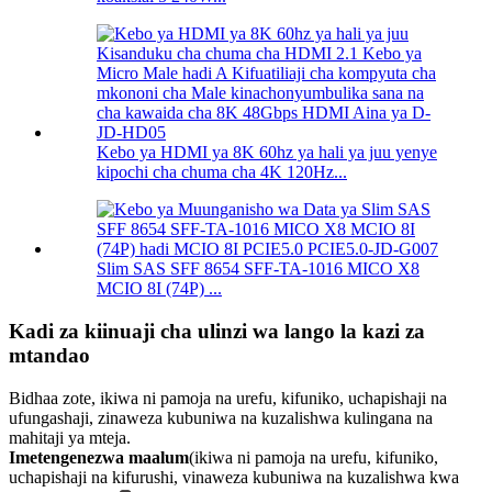
Kebo ya HDMI ya 8K 60hz ya hali ya juu yenye
kipochi cha chuma cha 4K 120Hz...
Slim SAS SFF 8654 SFF-TA-1016 MICO X8
MCIO 8I (74P) ...
Kadi za kiinuaji cha ulinzi wa lango la kazi za
mtandao
Bidhaa zote, ikiwa ni pamoja na urefu, kifuniko, uchapishaji na
ufungashaji, zinaweza kubuniwa na kuzalishwa kulingana na
mahitaji ya mteja.
Imetengenezwa maalum
(ikiwa ni pamoja na urefu, kifuniko,
uchapishaji na kifurushi, vinaweza kubuniwa na kuzalishwa kwa