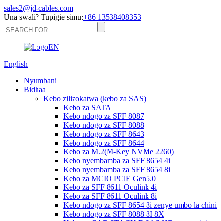
sales2@jd-cables.com
Una swali? Tupigie simu:
+86 13538408353
English
Nyumbani
Bidhaa
Kebo zilizokatwa (kebo za SAS)
Kebo za SATA
Kebo ndogo za SFF 8087
Kebo ndogo za SFF 8088
Kebo ndogo za SFF 8643
Kebo ndogo za SFF 8644
Kebo za M.2(M-Key NVMe 2260)
Kebo nyembamba za SFF 8654 4i
Kebo nyembamba za SFF 8654 8i
Kebo za MCIO PClE Gen5.0
Kebo za SFF 8611 Oculink 4i
Kebo za SFF 8611 Oculink 8i
Kebo ndogo za SFF 8654 8i zenye umbo la chini
Kebo ndogo za SFF 8088 8I 8X