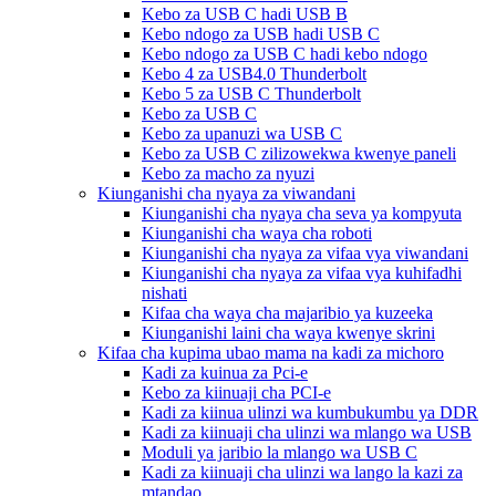
Kebo za USB C hadi USB B
Kebo ndogo za USB hadi USB C
Kebo ndogo za USB C hadi kebo ndogo
Kebo 4 za USB4.0 Thunderbolt
Kebo 5 za USB C Thunderbolt
Kebo za USB C
Kebo za upanuzi wa USB C
Kebo za USB C zilizowekwa kwenye paneli
Kebo za macho za nyuzi
Kiunganishi cha nyaya za viwandani
Kiunganishi cha nyaya cha seva ya kompyuta
Kiunganishi cha waya cha roboti
Kiunganishi cha nyaya za vifaa vya viwandani
Kiunganishi cha nyaya za vifaa vya kuhifadhi
nishati
Kifaa cha waya cha majaribio ya kuzeeka
Kiunganishi laini cha waya kwenye skrini
Kifaa cha kupima ubao mama na kadi za michoro
Kadi za kuinua za Pci-e
Kebo za kiinuaji cha PCI-e
Kadi za kiinua ulinzi wa kumbukumbu ya DDR
Kadi za kiinuaji cha ulinzi wa mlango wa USB
Moduli ya jaribio la mlango wa USB C
Kadi za kiinuaji cha ulinzi wa lango la kazi za
mtandao