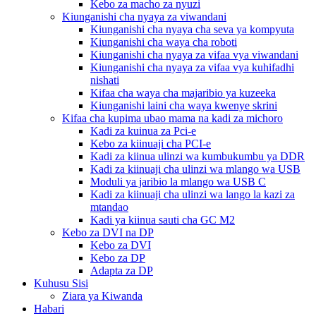
Kebo za macho za nyuzi
Kiunganishi cha nyaya za viwandani
Kiunganishi cha nyaya cha seva ya kompyuta
Kiunganishi cha waya cha roboti
Kiunganishi cha nyaya za vifaa vya viwandani
Kiunganishi cha nyaya za vifaa vya kuhifadhi
nishati
Kifaa cha waya cha majaribio ya kuzeeka
Kiunganishi laini cha waya kwenye skrini
Kifaa cha kupima ubao mama na kadi za michoro
Kadi za kuinua za Pci-e
Kebo za kiinuaji cha PCI-e
Kadi za kiinua ulinzi wa kumbukumbu ya DDR
Kadi za kiinuaji cha ulinzi wa mlango wa USB
Moduli ya jaribio la mlango wa USB C
Kadi za kiinuaji cha ulinzi wa lango la kazi za
mtandao
Kadi ya kiinua sauti cha GC M2
Kebo za DVI na DP
Kebo za DVI
Kebo za DP
Adapta za DP
Kuhusu Sisi
Ziara ya Kiwanda
Habari