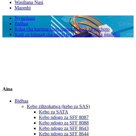
Wasiliana Nasi
Maombi
Nyumbani
Bidhaa
Kifaa cha kupima ubao mama na kadi za michoro
Kadi za kiinuaji cha ulinzi wa lango la kazi za mtandao
Aina
Bidhaa
Kebo zilizokatwa (kebo za SAS)
Kebo za SATA
Kebo ndogo za SFF 8087
Kebo ndogo za SFF 8088
Kebo ndogo za SFF 8643
Kebo ndogo za SFF 8644