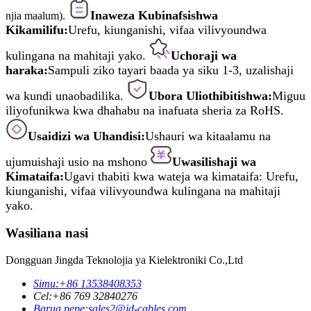
Inaweza Kubinafsishwa
njia maalum).
Kikamilifu:
Urefu, kiunganishi, vifaa vilivyoundwa
kulingana na mahitaji yako.
Uchoraji wa
haraka:
Sampuli ziko tayari baada ya siku 1-3, uzalishaji
wa kundi unaobadilika.
Ubora Uliothibitishwa:
Miguu
iliyofunikwa kwa dhahabu na inafuata sheria za RoHS.
Usaidizi wa Uhandisi:
Ushauri wa kitaalamu na
ujumuishaji usio na mshono
Uwasilishaji wa
Kimataifa:
Ugavi thabiti kwa wateja wa kimataifa: Urefu,
kiunganishi, vifaa vilivyoundwa kulingana na mahitaji
yako.
Wasiliana nasi
Dongguan Jingda Teknolojia ya Kielektroniki Co.,Ltd
Simu:
+86 13538408353
Cel:
+86 769 32840276
Barua pepe:
sales2@jd-cables.com