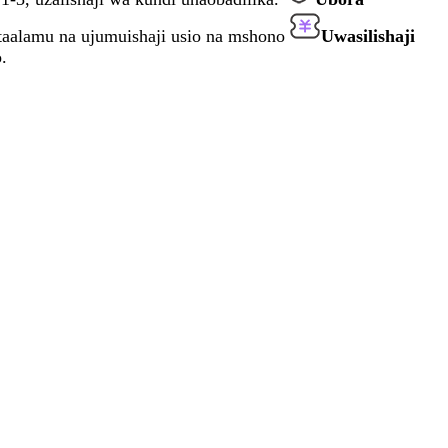
taalamu na ujumuishaji usio na mshono
Uwasilishaji
.