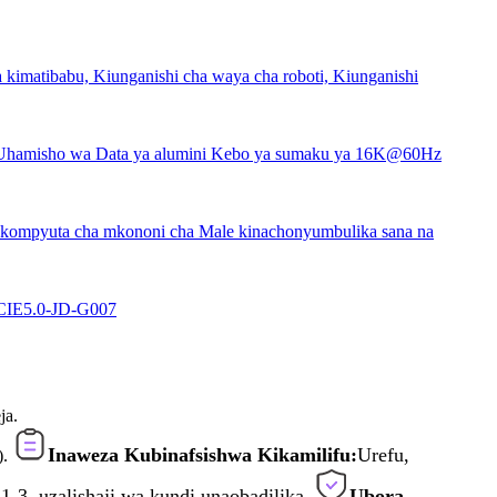
ja.
Inaweza Kubinafsishwa Kikamilifu:
Urefu,
).
1-3, uzalishaji wa kundi unaobadilika.
Ubora