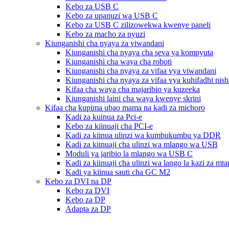
Kebo za USB C
Kebo za upanuzi wa USB C
Kebo za USB C zilizowekwa kwenye paneli
Kebo za macho za nyuzi
Kiunganishi cha nyaya za viwandani
Kiunganishi cha nyaya cha seva ya kompyuta
Kiunganishi cha waya cha roboti
Kiunganishi cha nyaya za vifaa vya viwandani
Kiunganishi cha nyaya za vifaa vya kuhifadhi nish
Kifaa cha waya cha majaribio ya kuzeeka
Kiunganishi laini cha waya kwenye skrini
Kifaa cha kupima ubao mama na kadi za michoro
Kadi za kuinua za Pci-e
Kebo za kiinuaji cha PCI-e
Kadi za kiinua ulinzi wa kumbukumbu ya DDR
Kadi za kiinuaji cha ulinzi wa mlango wa USB
Moduli ya jaribio la mlango wa USB C
Kadi za kiinuaji cha ulinzi wa lango la kazi za mt
Kadi ya kiinua sauti cha GC M2
Kebo za DVI na DP
Kebo za DVI
Kebo za DP
Adapta za DP