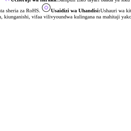
ta sheria za RoHS.
Usaidizi wa Uhandisi:
Ushauri wa ki
, kiunganishi, vifaa vilivyoundwa kulingana na mahitaji yako