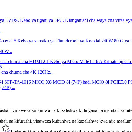
.
40W...
i cha chuma cha 4K 120Hz...
4P) ...
gashaji, zinaweza kubuniwa na kuzalishwa kulingana na mahitaji ya mte
ishaji na kifurushi, vinaweza kubuniwa na kuzalishwa kwa njia maalum
.
Uchoraji wa haraka:
Sampuli ziko tayari baada ya siku 