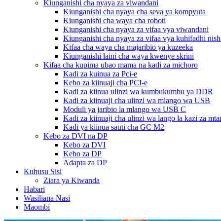
Kiunganishi cha nyaya za viwandani
Kiunganishi cha nyaya cha seva ya kompyuta
Kiunganishi cha waya cha roboti
Kiunganishi cha nyaya za vifaa vya viwandani
Kiunganishi cha nyaya za vifaa vya kuhifadhi nish
Kifaa cha waya cha majaribio ya kuzeeka
Kiunganishi laini cha waya kwenye skrini
Kifaa cha kupima ubao mama na kadi za michoro
Kadi za kuinua za Pci-e
Kebo za kiinuaji cha PCI-e
Kadi za kiinua ulinzi wa kumbukumbu ya DDR
Kadi za kiinuaji cha ulinzi wa mlango wa USB
Moduli ya jaribio la mlango wa USB C
Kadi za kiinuaji cha ulinzi wa lango la kazi za mt
Kadi ya kiinua sauti cha GC M2
Kebo za DVI na DP
Kebo za DVI
Kebo za DP
Adapta za DP
Kuhusu Sisi
Ziara ya Kiwanda
Habari
Wasiliana Nasi
Maombi