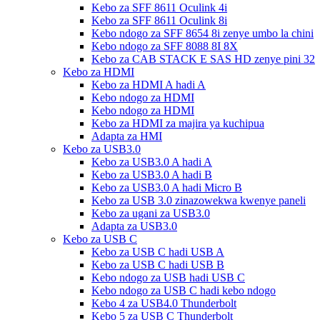
Kebo za SFF 8611 Oculink 4i
Kebo za SFF 8611 Oculink 8i
Kebo ndogo za SFF 8654 8i zenye umbo la chini
Kebo ndogo za SFF 8088 8I 8X
Kebo za CAB STACK E SAS HD zenye pini 32
Kebo za HDMI
Kebo za HDMI A hadi A
Kebo ndogo za HDMI
Kebo ndogo za HDMI
Kebo za HDMI za majira ya kuchipua
Adapta za HMI
Kebo za USB3.0
Kebo za USB3.0 A hadi A
Kebo za USB3.0 A hadi B
Kebo za USB3.0 A hadi Micro B
Kebo za USB 3.0 zinazowekwa kwenye paneli
Kebo za ugani za USB3.0
Adapta za USB3.0
Kebo za USB C
Kebo za USB C hadi USB A
Kebo za USB C hadi USB B
Kebo ndogo za USB hadi USB C
Kebo ndogo za USB C hadi kebo ndogo
Kebo 4 za USB4.0 Thunderbolt
Kebo 5 za USB C Thunderbolt