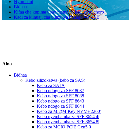
Nyumbani
Bidhaa
Kifaa cha kupima ubao mama na kadi za michoro
Kadi za kiinuaji cha ulinzi wa mlango wa USB
Aina
Bidhaa
Kebo zilizokatwa (kebo za SAS)
Kebo za SATA
Kebo ndogo za SFF 8087
Kebo ndogo za SFF 8088
Kebo ndogo za SFF 8643
Kebo ndogo za SFF 8644
Kebo za M.2(M-Key NVMe 2260)
Kebo nyembamba za SFF 8654 4i
Kebo nyembamba za SFF 8654 8i
Kebo za MCIO PClE Gen5.0