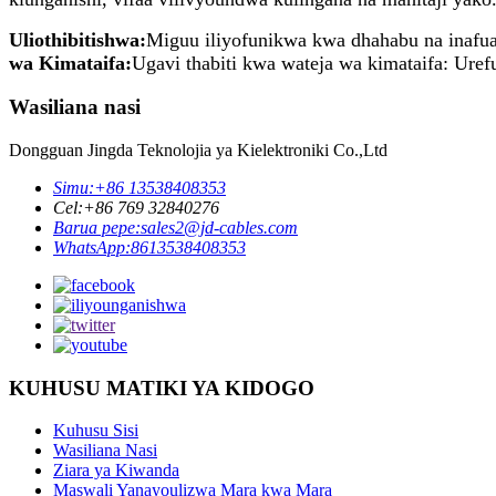
Uliothibitishwa:
Miguu iliyofunikwa kwa dhahabu na inafua
wa Kimataifa:
Ugavi thabiti kwa wateja wa kimataifa: Urefu
Wasiliana nasi
Dongguan Jingda Teknolojia ya Kielektroniki Co.,Ltd
Simu:
+86 13538408353
Cel:
+86 769 32840276
Barua pepe:
sales2@jd-cables.com
WhatsApp:
8613538408353
KUHUSU MATIKI YA KIDOGO
Kuhusu Sisi
Wasiliana Nasi
Ziara ya Kiwanda
Maswali Yanayoulizwa Mara kwa Mara