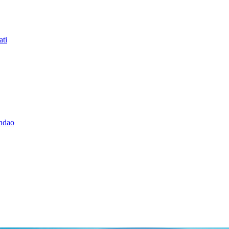
ati
andao