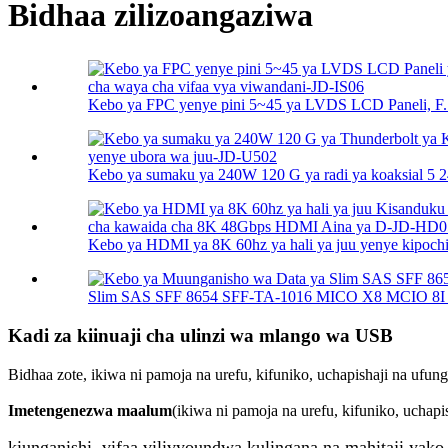
Bidhaa zilizoangaziwa
Kebo ya FPC yenye pini 5~45 ya LVDS LCD Paneli, F..
Kebo ya sumaku ya 240W 120 G ya radi ya koaksial 5 2
Kebo ya HDMI ya 8K 60hz ya hali ya juu yenye kipoch
Slim SAS SFF 8654 SFF-TA-1016 MICO X8 MCIO 8I (7
Kadi za kiinuaji cha ulinzi wa mlango wa USB
Bidhaa zote, ikiwa ni pamoja na urefu, kifuniko, uchapishaji na ufun
Imetengenezwa maalum
(ikiwa ni pamoja na urefu, kifuniko, uchap
kiunganishi, vifaa vilivyoundwa kulingana na mahitaji yako