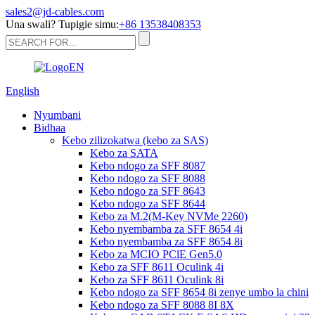
sales2@jd-cables.com
Una swali? Tupigie simu:
+86 13538408353
English
Nyumbani
Bidhaa
Kebo zilizokatwa (kebo za SAS)
Kebo za SATA
Kebo ndogo za SFF 8087
Kebo ndogo za SFF 8088
Kebo ndogo za SFF 8643
Kebo ndogo za SFF 8644
Kebo za M.2(M-Key NVMe 2260)
Kebo nyembamba za SFF 8654 4i
Kebo nyembamba za SFF 8654 8i
Kebo za MCIO PClE Gen5.0
Kebo za SFF 8611 Oculink 4i
Kebo za SFF 8611 Oculink 8i
Kebo ndogo za SFF 8654 8i zenye umbo la chini
Kebo ndogo za SFF 8088 8I 8X