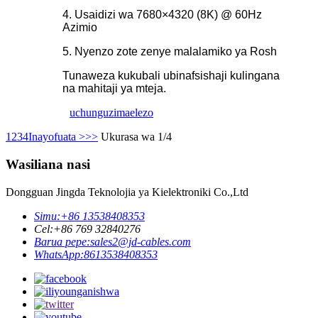
4. Usaidizi wa 7680×4320 (8K) @ 60Hz
Azimio
5. Nyenzo zote zenye malalamiko ya Rosh
Tunaweza kukubali ubinafsishaji kulingana
na mahitaji ya mteja.
uchunguzi
maelezo
1
2
3
4
Inayofuata >
>>
Ukurasa wa 1/4
Wasiliana nasi
Dongguan Jingda Teknolojia ya Kielektroniki Co.,Ltd
Simu:
+86 13538408353
Cel:
+86 769 32840276
Barua pepe:
sales2@jd-cables.com
WhatsApp:
8613538408353