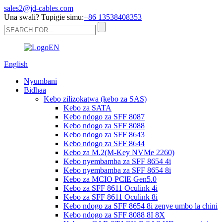
sales2@jd-cables.com
Una swali? Tupigie simu:
+86 13538408353
English
Nyumbani
Bidhaa
Kebo zilizokatwa (kebo za SAS)
Kebo za SATA
Kebo ndogo za SFF 8087
Kebo ndogo za SFF 8088
Kebo ndogo za SFF 8643
Kebo ndogo za SFF 8644
Kebo za M.2(M-Key NVMe 2260)
Kebo nyembamba za SFF 8654 4i
Kebo nyembamba za SFF 8654 8i
Kebo za MCIO PClE Gen5.0
Kebo za SFF 8611 Oculink 4i
Kebo za SFF 8611 Oculink 8i
Kebo ndogo za SFF 8654 8i zenye umbo la chini
Kebo ndogo za SFF 8088 8I 8X