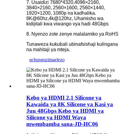
7. Usaidizi 7680*4320,4096×2160,
3840×2160, 2560×1600, 2560×1440,
1920×1200, 1080p na kadhalika.
8K@60hz,4k@120hz, Uhamisho wa
kidijitali kwa viwango vya hadi 48Gbps
8. Nyenzo zote zenye malalamiko ya RoHS
Tunaweza kukubali ubinafsishaji kulingana
na mahitaji ya mteja.
uchunguzi
maelezo
Kebo ya HDMI 2.1 Silicone ya
Kawaida ya 8K Silicone ya Kasi ya
Juu 48Gbps Kebo ya HDMI ya
Silicone ya HDMI Waya
mwembamba sana-JD-HC06