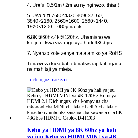
4. Urefu: 0.5/1m / 2m au nyinginezo. (hiari)
5. Usaidizi 7680*4320,4096×2160,
3840×2160, 2560×1600, 2560×1440,
1920×1200, 1080p na nk.
6.8K@60hz,4k@120hz, Uhamisho wa
kidijitali kwa viwango vya hadi 48Gbps
7. Nyenzo zote zenye malalamiko ya RoHS
Tunaweza kukubali ubinafsishaji kulingana
na mahitaji ya mteja.
uchunguzi
maelezo
Kebo ya HDMI ya 8K 60hz ya hali
ya juu Kebo ya HDMI MINI ya 4K