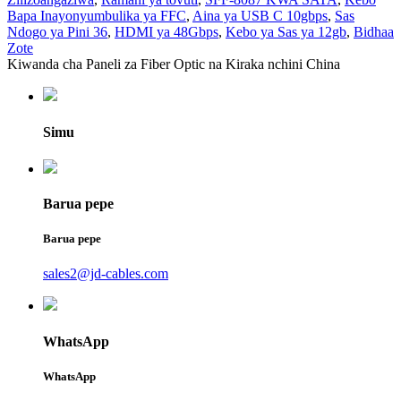
Bapa Inayonyumbulika ya FFC
,
Aina ya USB C 10gbps
,
Sas
Ndogo ya Pini 36
,
HDMI ya 48Gbps
,
Kebo ya Sas ya 12gb
,
Bidhaa
Zote
Kiwanda cha Paneli za Fiber Optic na Kiraka nchini China
Simu
Barua pepe
Barua pepe
sales2@jd-cables.com
WhatsApp
WhatsApp