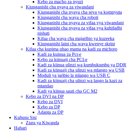
Kebo za macho za nyuzi
Kiunganishi cha nyaya za viwandani
Kiunganishi cha nyaya cha seva ya kompyuta
Kiunganishi cha waya cha roboti
Kiunganishi cha nyaya za vifaa vya viwandani
Kiunganishi cha nyaya za vifaa vya kuhifadhi
nishati
Kifaa cha waya cha majaribio ya kuzeeka
Kiunganishi laini cha waya kwenye skrini
Kifaa cha kupima ubao mama na kadi za michoro
Kadi za kuinua za Pci-e
Kebo za kiinuaji cha PCI-e
Kadi za kiinua ulinzi wa kumbukumbu ya DDR
Kadi za kiinuaji cha ulinzi wa mlango wa USB
Moduli ya jaribio la mlango wa USB C
Kadi za kiinuaji cha ulinzi wa lango la kazi za
mtandao
Kadi ya kiinua sauti cha GC M2
Kebo za DVI na DP
Kebo za DVI
Kebo za DP
Adapta za DP
Kuhusu Sisi
Ziara ya Kiwanda
Habari