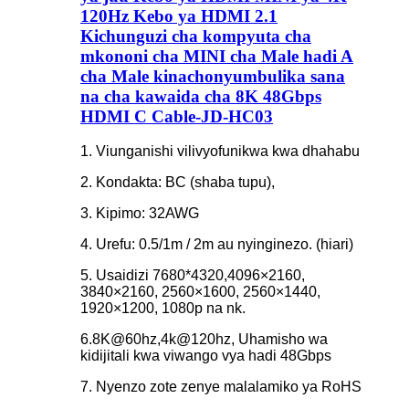
120Hz Kebo ya HDMI 2.1
Kichunguzi cha kompyuta cha
mkononi cha MINI cha Male hadi A
cha Male kinachonyumbulika sana
na cha kawaida cha 8K 48Gbps
HDMI C Cable-JD-HC03
1. Viunganishi vilivyofunikwa kwa dhahabu
2. Kondakta: BC (shaba tupu),
3. Kipimo: 32AWG
4. Urefu: 0.5/1m / 2m au nyinginezo. (hiari)
5. Usaidizi 7680*4320,4096×2160,
3840×2160, 2560×1600, 2560×1440,
1920×1200, 1080p na nk.
6.8K@60hz,4k@120hz, Uhamisho wa
kidijitali kwa viwango vya hadi 48Gbps
7. Nyenzo zote zenye malalamiko ya RoHS