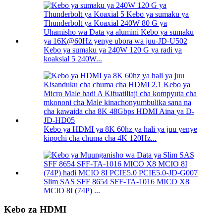
Kebo ya sumaku ya 240W 120 G ya radi ya
koaksial 5 240W...
Kebo ya HDMI ya 8K 60hz ya hali ya juu yenye
kipochi cha chuma cha 4K 120Hz...
Slim SAS SFF 8654 SFF-TA-1016 MICO X8
MCIO 8I (74P) ...
Kebo za HDMI