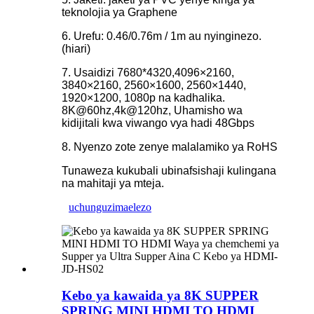
teknolojia ya Graphene
6. Urefu: 0.46/0.76m / 1m au nyinginezo.
(hiari)
7. Usaidizi 7680*4320,4096×2160,
3840×2160, 2560×1600, 2560×1440,
1920×1200, 1080p na kadhalika.
8K@60hz,4k@120hz, Uhamisho wa
kidijitali kwa viwango vya hadi 48Gbps
8. Nyenzo zote zenye malalamiko ya RoHS
Tunaweza kukubali ubinafsishaji kulingana
na mahitaji ya mteja.
uchunguzi
maelezo
Kebo ya kawaida ya 8K SUPPER
SPRING MINI HDMI TO HDMI