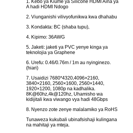
1. Kebo ya Kiume ya Silicone HDMI Aina ya
A hadi HDMI Ndogo
2. Viunganishi vilivyofunikwa kwa dhahabu
3. Kondakta: BC (shaba tupu),
4. Kipimo: 36AWG
5. Jaketi: jaketi ya PVC yenye kinga ya
teknolojia ya Graphene
6. Urefu: 0.46/0.76m / 1m au nyinginezo.
(hiari)
7. Usaidizi 7680*4320,4096×2160,
3840×2160, 2560×1600, 2560×1440,
1920×1200, 1080p na kadhalika.
8K@60hz,4k@120hz, Uhamisho wa
kidijitali kwa viwango vya hadi 48Gbps
8. Nyenzo zote zenye malalamiko ya RoHS
Tunaweza kukubali ubinafsishaji kulingana
na mahitaji ya mteja.