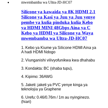
Silicone ya kawaida ya 8K HDMI 2.1
Silicone ya Kasi ya Juu ya Juu yenye
pembe ya kulia pinduka kulia Kebo
ya HDMI MINI 48Gbps Aina ya C
Kebo ya HDMI ya Silicone ya Waya
mwembamba wa Ultra-JD-HC07
1. Kebo ya Kiume ya Silicone HDMI Aina ya
A hadi HDMI Ndogo
2. Viunganishi vilivyofunikwa kwa dhahabu
3. Kondakta: BC (shaba tupu),
4. Kipimo: 36AWG
5. Jaketi: jaketi ya PVC yenye kinga ya
teknolojia ya Graphene
6. Urefu: 0.46/0.76m / 1m au nyinginezo.
(hiari)