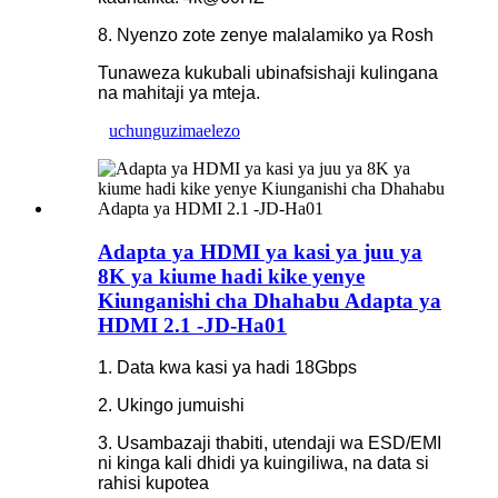
8. Nyenzo zote zenye malalamiko ya Rosh
Tunaweza kukubali ubinafsishaji kulingana
na mahitaji ya mteja.
uchunguzi
maelezo
Adapta ya HDMI ya kasi ya juu ya
8K ya kiume hadi kike yenye
Kiunganishi cha Dhahabu Adapta ya
HDMI 2.1 -JD-Ha01
1. Data kwa kasi ya hadi 18Gbps
2. Ukingo jumuishi
3. Usambazaji thabiti, utendaji wa ESD/EMI
ni kinga kali dhidi ya kuingiliwa, na data si
rahisi kupotea