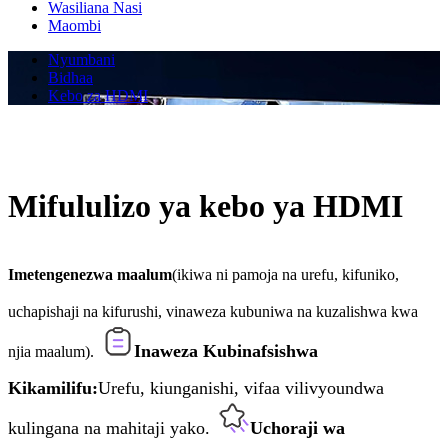
Wasiliana Nasi
Maombi
Nyumbani
Bidhaa
Kebo za HDMI
Mifululizo ya kebo ya HDMI
Imetengenezwa maalum
(ikiwa ni pamoja na urefu, kifuniko,
uchapishaji na kifurushi, vinaweza kubuniwa na kuzalishwa kwa
Inaweza Kubinafsishwa
njia maalum).
Kikamilifu:
Urefu, kiunganishi, vifaa vilivyoundwa
kulingana na mahitaji yako.
Uchoraji wa