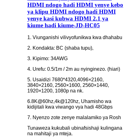
HDMI ndogo hadi HDMI yenye kebo
ya klipu HDMI ndogo hadi HDMI
yenye kasi kubwa HDMI 2.1 ya
kiume hadi kiume-JD-HC05
1. Viunganishi vilivyofunikwa kwa dhahabu
2. Kondakta: BC (shaba tupu),
3. Kipimo: 34AWG
4. Urefu: 0.5/1m / 2m au nyinginezo. (hiari)
5. Usaidizi 7680*4320,4096×2160,
3840×2160, 2560×1600, 2560×1440,
1920×1200, 1080p na nk.
6.8K@60hz,4k@120hz, Uhamisho wa
kidijitali kwa viwango vya hadi 48Gbps
7. Nyenzo zote zenye malalamiko ya Rosh
Tunaweza kukubali ubinafsishaji kulingana
na mahitaji ya mteja.