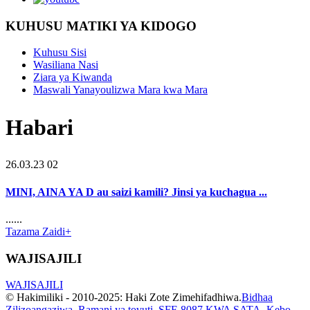
KUHUSU MATIKI YA KIDOGO
Kuhusu Sisi
Wasiliana Nasi
Ziara ya Kiwanda
Maswali Yanayoulizwa Mara kwa Mara
Habari
26.03.23 02
MINI, AINA YA D au saizi kamili? Jinsi ya kuchagua ...
......
Tazama Zaidi+
WAJISAJILI
WAJISAJILI
© Hakimiliki - 2010-2025: Haki Zote Zimehifadhiwa.
Bidhaa
Zilizoangaziwa
,
Ramani ya tovuti
,
SFF-8087 KWA SATA
,
Kebo