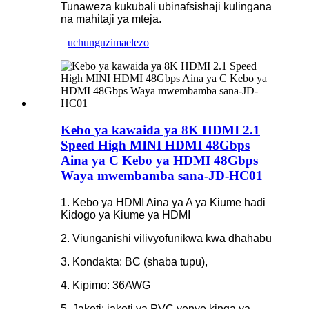
Tunaweza kukubali ubinafsishaji kulingana
na mahitaji ya mteja.
uchunguzi
maelezo
Kebo ya kawaida ya 8K HDMI 2.1
Speed ​​High MINI HDMI 48Gbps
Aina ya C Kebo ya HDMI 48Gbps
Waya mwembamba sana-JD-HC01
1. Kebo ya HDMI Aina ya A ya Kiume hadi
Kidogo ya Kiume ya HDMI
2. Viunganishi vilivyofunikwa kwa dhahabu
3. Kondakta: BC (shaba tupu),
4. Kipimo: 36AWG
5. Jaketi: jaketi ya PVC yenye kinga ya