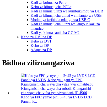
Kadi za kuinua za Pci-e
Kebo za kiinuaji cha PCI-e
Kadi za kiinua ulinzi wa kumbukumbu ya DDR
Kadi za kiinuaji cha ulinzi wa mlango wa USB
Moduli ya jaribio la mlango wa USB C
Kadi za kiinuaji cha ulinzi wa lango la kazi za
mtandao
Kadi ya kiinua sauti cha GC M2
Kebo za DVI na DP
Kebo za DVI
Kebo za DP
Adapta za DP
Bidhaa zilizoangaziwa
Kebo ya FPC yenye pini 5~45 ya LVDS LCD
Paneli, F...