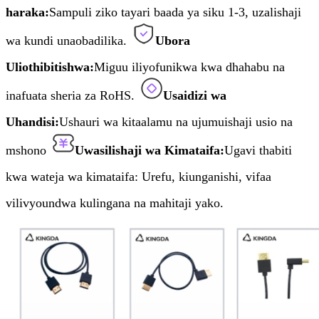
haraka:
Sampuli ziko tayari baada ya siku 1-3, uzalishaji
wa kundi unaobadilika.
Ubora
Uliothibitishwa:
Miguu iliyofunikwa kwa dhahabu na
inafuata sheria za RoHS.
Usaidizi wa
Uhandisi:
Ushauri wa kitaalamu na ujumuishaji usio na
mshono
Uwasilishaji wa Kimataifa:
Ugavi thabiti
kwa wateja wa kimataifa: Urefu, kiunganishi, vifaa
vilivyoundwa kulingana na mahitaji yako.