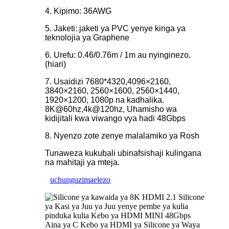
4. Kipimo: 36AWG
5. Jaketi: jaketi ya PVC yenye kinga ya
teknolojia ya Graphene
6. Urefu: 0.46/0.76m / 1m au nyinginezo.
(hiari)
7. Usaidizi 7680*4320,4096×2160,
3840×2160, 2560×1600, 2560×1440,
1920×1200, 1080p na kadhalika.
8K@60hz,4k@120hz, Uhamisho wa
kidijitali kwa viwango vya hadi 48Gbps
8. Nyenzo zote zenye malalamiko ya Rosh
Tunaweza kukubali ubinafsishaji kulingana
na mahitaji ya mteja.
uchunguzi
maelezo