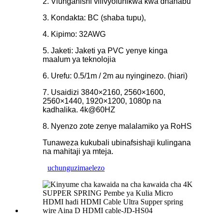
2. Viunganishi vilivyofunikwa kwa dhahabu
3. Kondakta: BC (shaba tupu),
4. Kipimo: 32AWG
5. Jaketi: Jaketi ya PVC yenye kinga
maalum ya teknolojia
6. Urefu: 0.5/1m / 2m au nyinginezo. (hiari)
7. Usaidizi 3840×2160, 2560×1600,
2560×1440, 1920×1200, 1080p na
kadhalika. 4k@60HZ
8. Nyenzo zote zenye malalamiko ya RoHS
Tunaweza kukubali ubinafsishaji kulingana
na mahitaji ya mteja.
uchunguzi
maelezo