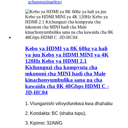
uchunguzi
maelezo
Kebo ya HDMI ya 8K 60hz ya hali
ya juu Kebo ya HDMI MINI ya 4K
120Hz Kebo ya HDMI 2.1
Kichunguzi cha kompyuta cha
mkononi cha MINI hadi cha Male
kinachonyumbulika sana na cha
kawaida cha 8K 48Gbps HDMI C -
JD-HC04
1. Viunganishi vilivyofunikwa kwa dhahabu
2. Kondakta: BC (shaba tupu),
3. Kipimo: 32AWG