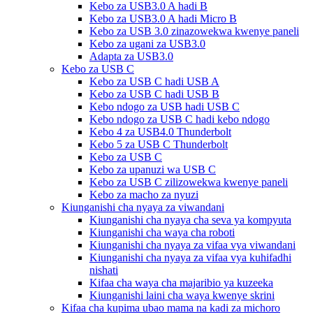
Kebo za USB3.0 A hadi B
Kebo za USB3.0 A hadi Micro B
Kebo za USB 3.0 zinazowekwa kwenye paneli
Kebo za ugani za USB3.0
Adapta za USB3.0
Kebo za USB C
Kebo za USB C hadi USB A
Kebo za USB C hadi USB B
Kebo ndogo za USB hadi USB C
Kebo ndogo za USB C hadi kebo ndogo
Kebo 4 za USB4.0 Thunderbolt
Kebo 5 za USB C Thunderbolt
Kebo za USB C
Kebo za upanuzi wa USB C
Kebo za USB C zilizowekwa kwenye paneli
Kebo za macho za nyuzi
Kiunganishi cha nyaya za viwandani
Kiunganishi cha nyaya cha seva ya kompyuta
Kiunganishi cha waya cha roboti
Kiunganishi cha nyaya za vifaa vya viwandani
Kiunganishi cha nyaya za vifaa vya kuhifadhi
nishati
Kifaa cha waya cha majaribio ya kuzeeka
Kiunganishi laini cha waya kwenye skrini
Kifaa cha kupima ubao mama na kadi za michoro