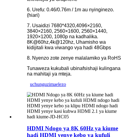
6. Urefu: 0.46/0.76m / 1m au nyinginezo.
(hiari)
7. Usaidizi 7680*4320,4096×2160,
3840×2160, 2560×1600, 2560×1440,
1920×1200, 1080p na kadhalika.
8K@60hz,4k@120hz, Uhamisho wa
kidijitali kwa viwango vya hadi 48Gbps
8. Nyenzo zote zenye malalamiko ya RoHS
Tunaweza kukubali ubinafsishaji kulingana
na mahitaji ya mteja.
uchunguzi
maelezo
HDMI Ndogo ya 8K 60Hz ya kiume
hadi HDMI yenye kebo ya kufuli