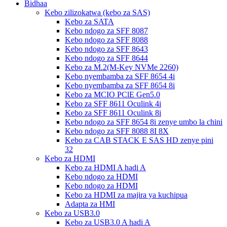
Bidhaa
Kebo zilizokatwa (kebo za SAS)
Kebo za SATA
Kebo ndogo za SFF 8087
Kebo ndogo za SFF 8088
Kebo ndogo za SFF 8643
Kebo ndogo za SFF 8644
Kebo za M.2(M-Key NVMe 2260)
Kebo nyembamba za SFF 8654 4i
Kebo nyembamba za SFF 8654 8i
Kebo za MCIO PClE Gen5.0
Kebo za SFF 8611 Oculink 4i
Kebo za SFF 8611 Oculink 8i
Kebo ndogo za SFF 8654 8i zenye umbo la chini
Kebo ndogo za SFF 8088 8I 8X
Kebo za CAB STACK E SAS HD zenye pini
32
Kebo za HDMI
Kebo za HDMI A hadi A
Kebo ndogo za HDMI
Kebo ndogo za HDMI
Kebo za HDMI za majira ya kuchipua
Adapta za HMI
Kebo za USB3.0
Kebo za USB3.0 A hadi A