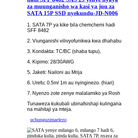
za muunganisho wa kasi ya juu za
SATA 15P SSD nyekundu-JD-N006
1. SATA 7P ya kike bila chemchemi hadi
SFF 8482
2. Viunganishi vilivyofunikwa kwa dhahabu
3. Kondakta: TC/BC (shaba tupu),
4. Kipimo: 28/30AWG
5. Jaketi: Nailoni au Mrija
6. Urefu: 0.5m/ 1m au nyinginezo. (hiari)
7. Nyenzo zote zenye malalamiko ya Rosh
Tunaweza kukubali ubinafsishaji kulingana
na mahitaji ya mteja.
uchunguzi
maelezo