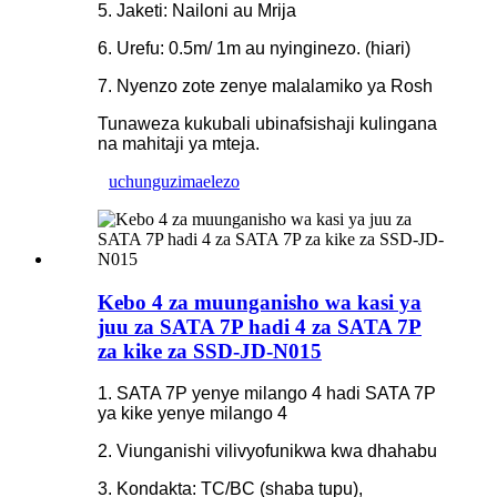
5. Jaketi: Nailoni au Mrija
6. Urefu: 0.5m/ 1m au nyinginezo. (hiari)
7. Nyenzo zote zenye malalamiko ya Rosh
Tunaweza kukubali ubinafsishaji kulingana
na mahitaji ya mteja.
uchunguzi
maelezo
Kebo 4 za muunganisho wa kasi ya
juu za SATA 7P hadi 4 za SATA 7P
za kike za SSD-JD-N015
1. SATA 7P yenye milango 4 hadi SATA 7P
ya kike yenye milango 4
2. Viunganishi vilivyofunikwa kwa dhahabu
3. Kondakta: TC/BC (shaba tupu),