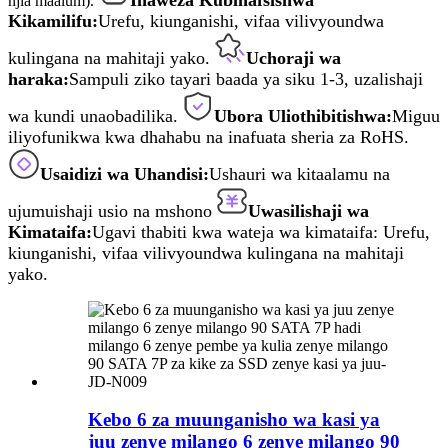
njia maalum).
Kikamilifu:
Urefu, kiunganishi, vifaa vilivyoundwa
kulingana na mahitaji yako.
Uchoraji wa
haraka:
Sampuli ziko tayari baada ya siku 1-3, uzalishaji
wa kundi unaobadilika.
Ubora Uliothibitishwa:
Miguu
iliyofunikwa kwa dhahabu na inafuata sheria za RoHS.
Usaidizi wa Uhandisi:
Ushauri wa kitaalamu na
ujumuishaji usio na mshono
Uwasilishaji wa
Kimataifa:
Ugavi thabiti kwa wateja wa kimataifa: Urefu,
kiunganishi, vifaa vilivyoundwa kulingana na mahitaji
yako.
Kebo 6 za muunganisho wa kasi ya
juu zenye milango 6 zenye milango 90