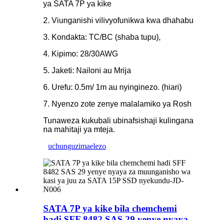
ya SATA 7P ya kike
2. Viunganishi vilivyofunikwa kwa dhahabu
3. Kondakta: TC/BC (shaba tupu),
4. Kipimo: 28/30AWG
5. Jaketi: Nailoni au Mrija
6. Urefu: 0.5m/ 1m au nyinginezo. (hiari)
7. Nyenzo zote zenye malalamiko ya Rosh
Tunaweza kukubali ubinafsishaji kulingana
na mahitaji ya mteja.
uchunguzi
maelezo
SATA 7P ya kike bila chemchemi
hadi SFF 8482 SAS 29 yenye nyaya