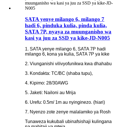
SATA yenye milango 6, milango 7
hadi 6, pinduka kulia, pinda kulia,
SATA 7P, nyaya za muunganisho wa
kasi ya juu za SSD ya kike-JD-N005
1. SATA yenye milango 6, SATA 7P hadi
milango 6, kona ya kulia, SATA 7P ya kike
2. Viunganishi vilivyofunikwa kwa dhahabu
3. Kondakta: TC/BC (shaba tupu),
4. Kipimo: 28/30AWG
5. Jaketi: Nailoni au Mrija
6. Urefu: 0.5m/ 1m au nyinginezo. (hiari)
7. Nyenzo zote zenye malalamiko ya Rosh
Tunaweza kukubali ubinafsishaji kulingana
na mahitaji ya mteja.