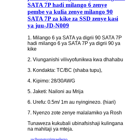
SATA 7P hadi milango 6 zenye
pembe ya kulia zenye milango 90
SATA 7P za kike za SSD zenye kasi
ya juu-JD-N009
1. Milango 6 ya SATA ya digrii 90 SATA 7P
hadi milango 6 ya SATA 7P ya digrii 90 ya
kike
2. Viunganishi vilivyofunikwa kwa dhahabu
3. Kondakta: TC/BC (shaba tupu),
4. Kipimo: 28/30AWG
5. Jaketi: Nailoni au Mrija
6. Urefu: 0.5m/ 1m au nyinginezo. (hiari)
7. Nyenzo zote zenye malalamiko ya Rosh
Tunaweza kukubali ubinafsishaji kulingana
na mahitaji ya mteja.
uchunguzi
maelezo