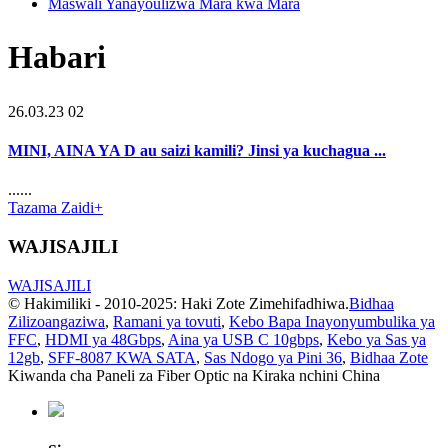
Maswali Yanayoulizwa Mara kwa Mara
Habari
26.03.23 02
MINI, AINA YA D au saizi kamili? Jinsi ya kuchagua ...
......
Tazama Zaidi+
WAJISAJILI
WAJISAJILI
© Hakimiliki - 2010-2025: Haki Zote Zimehifadhiwa.
Bidhaa
Zilizoangaziwa
,
Ramani ya tovuti
,
Kebo Bapa Inayonyumbulika ya
FFC
,
HDMI ya 48Gbps
,
Aina ya USB C 10gbps
,
Kebo ya Sas ya
12gb
,
SFF-8087 KWA SATA
,
Sas Ndogo ya Pini 36
,
Bidhaa Zote
Kiwanda cha Paneli za Fiber Optic na Kiraka nchini China