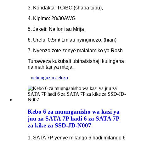
3. Kondakta: TC/BC (shaba tupu),
4. Kipimo: 28/30AWG
5. Jaketi: Nailoni au Mrija
6. Urefu: 0.5m/ 1m au nyinginezo. (hiari)
7. Nyenzo zote zenye malalamiko ya Rosh
Tunaweza kukubali ubinafsishaji kulingana
na mahitaji ya mteja.
uchunguzi
maelezo
Kebo 6 za muunganisho wa kasi ya
juu za SATA 7P hadi 6 za SATA 7P
za kike za SSD-JD-N007
1. SATA 7P yenye milango 6 hadi milango 6