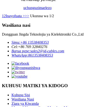
uchunguzi
maelezo
1
2
Inayofuata >
>>
Ukurasa wa 1/2
Wasiliana nasi
Dongguan Jingda Teknolojia ya Kielektroniki Co.,Ltd
Simu:
+86 13538408353
Cel:
+86 769 32840276
Barua pepe:
sales2@jd-cables.com
WhatsApp:
8613538408353
KUHUSU MATIKI YA KIDOGO
Kuhusu Sisi
Wasiliana Nasi
Ziara ya Kiwanda