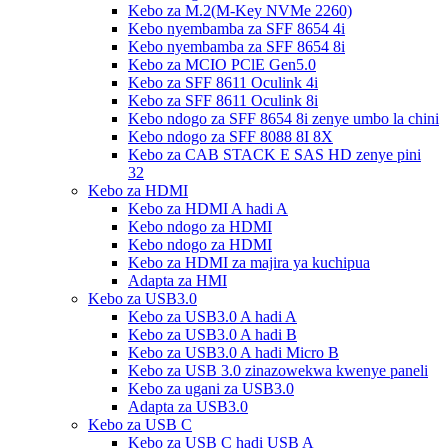
Kebo za M.2(M-Key NVMe 2260)
Kebo nyembamba za SFF 8654 4i
Kebo nyembamba za SFF 8654 8i
Kebo za MCIO PClE Gen5.0
Kebo za SFF 8611 Oculink 4i
Kebo za SFF 8611 Oculink 8i
Kebo ndogo za SFF 8654 8i zenye umbo la chini
Kebo ndogo za SFF 8088 8I 8X
Kebo za CAB STACK E SAS HD zenye pini
32
Kebo za HDMI
Kebo za HDMI A hadi A
Kebo ndogo za HDMI
Kebo ndogo za HDMI
Kebo za HDMI za majira ya kuchipua
Adapta za HMI
Kebo za USB3.0
Kebo za USB3.0 A hadi A
Kebo za USB3.0 A hadi B
Kebo za USB3.0 A hadi Micro B
Kebo za USB 3.0 zinazowekwa kwenye paneli
Kebo za ugani za USB3.0
Adapta za USB3.0
Kebo za USB C
Kebo za USB C hadi USB A