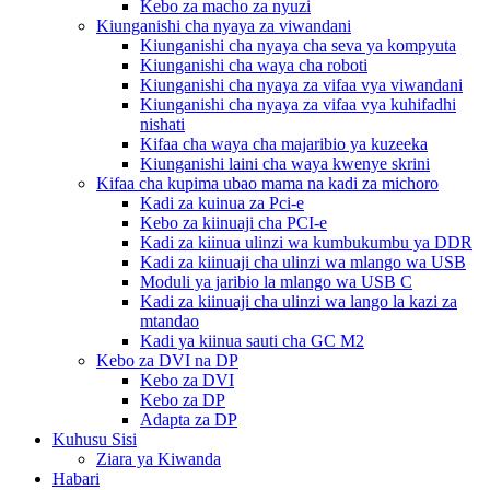
Kebo za macho za nyuzi
Kiunganishi cha nyaya za viwandani
Kiunganishi cha nyaya cha seva ya kompyuta
Kiunganishi cha waya cha roboti
Kiunganishi cha nyaya za vifaa vya viwandani
Kiunganishi cha nyaya za vifaa vya kuhifadhi
nishati
Kifaa cha waya cha majaribio ya kuzeeka
Kiunganishi laini cha waya kwenye skrini
Kifaa cha kupima ubao mama na kadi za michoro
Kadi za kuinua za Pci-e
Kebo za kiinuaji cha PCI-e
Kadi za kiinua ulinzi wa kumbukumbu ya DDR
Kadi za kiinuaji cha ulinzi wa mlango wa USB
Moduli ya jaribio la mlango wa USB C
Kadi za kiinuaji cha ulinzi wa lango la kazi za
mtandao
Kadi ya kiinua sauti cha GC M2
Kebo za DVI na DP
Kebo za DVI
Kebo za DP
Adapta za DP
Kuhusu Sisi
Ziara ya Kiwanda
Habari