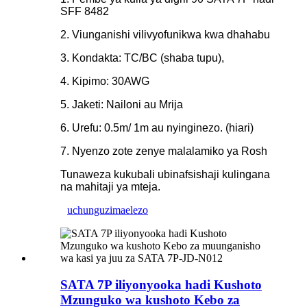
SFF 8482
2. Viunganishi vilivyofunikwa kwa dhahabu
3. Kondakta: TC/BC (shaba tupu),
4. Kipimo: 30AWG
5. Jaketi: Nailoni au Mrija
6. Urefu: 0.5m/ 1m au nyinginezo. (hiari)
7. Nyenzo zote zenye malalamiko ya Rosh
Tunaweza kukubali ubinafsishaji kulingana
na mahitaji ya mteja.
uchunguzi
maelezo
SATA 7P iliyonyooka hadi Kushoto
Mzunguko wa kushoto Kebo za