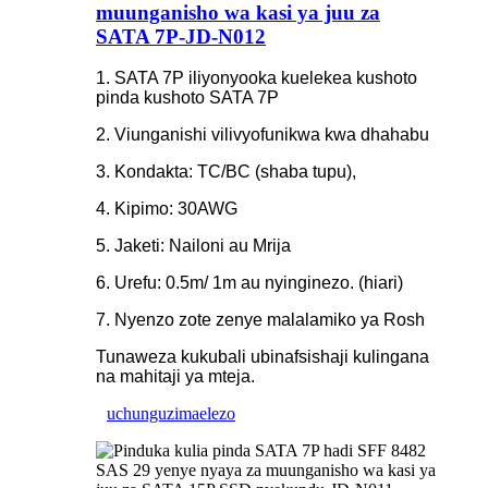
muunganisho wa kasi ya juu za
SATA 7P-JD-N012
1. SATA 7P iliyonyooka kuelekea kushoto
pinda kushoto SATA 7P
2. Viunganishi vilivyofunikwa kwa dhahabu
3. Kondakta: TC/BC (shaba tupu),
4. Kipimo: 30AWG
5. Jaketi: Nailoni au Mrija
6. Urefu: 0.5m/ 1m au nyinginezo. (hiari)
7. Nyenzo zote zenye malalamiko ya Rosh
Tunaweza kukubali ubinafsishaji kulingana
na mahitaji ya mteja.
uchunguzi
maelezo