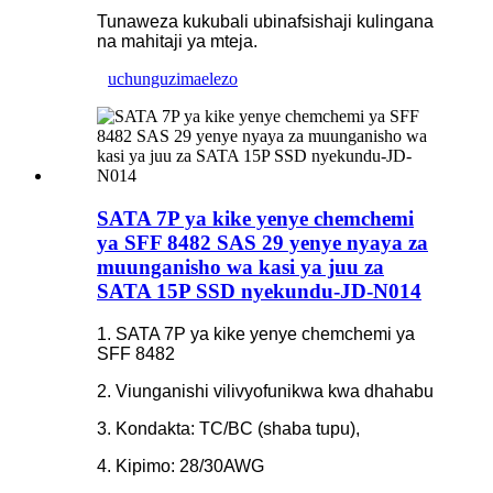
Tunaweza kukubali ubinafsishaji kulingana
na mahitaji ya mteja.
uchunguzi
maelezo
SATA 7P ya kike yenye chemchemi
ya SFF 8482 SAS 29 yenye nyaya za
muunganisho wa kasi ya juu za
SATA 15P SSD nyekundu-JD-N014
1. SATA 7P ya kike yenye chemchemi ya
SFF 8482
2. Viunganishi vilivyofunikwa kwa dhahabu
3. Kondakta: TC/BC (shaba tupu),
4. Kipimo: 28/30AWG