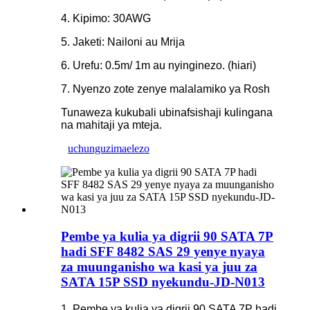
4. Kipimo: 30AWG
5. Jaketi: Nailoni au Mrija
6. Urefu: 0.5m/ 1m au nyinginezo. (hiari)
7. Nyenzo zote zenye malalamiko ya Rosh
Tunaweza kukubali ubinafsishaji kulingana
na mahitaji ya mteja.
uchunguzi
maelezo
Pembe ya kulia ya digrii 90 SATA 7P
hadi SFF 8482 SAS 29 yenye nyaya
za muunganisho wa kasi ya juu za
SATA 15P SSD nyekundu-JD-N013
1. Pembe ya kulia ya digrii 90 SATA 7P hadi