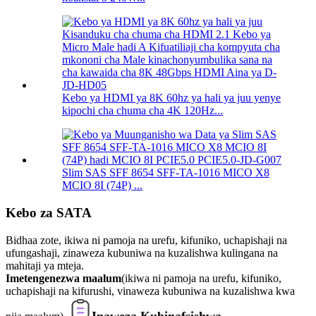
Kebo ya HDMI ya 8K 60hz ya hali ya juu yenye
kipochi cha chuma cha 4K 120Hz...
Slim SAS SFF 8654 SFF-TA-1016 MICO X8
MCIO 8I (74P) ...
Kebo za SATA
Bidhaa zote, ikiwa ni pamoja na urefu, kifuniko, uchapishaji na
ufungashaji, zinaweza kubuniwa na kuzalishwa kulingana na
mahitaji ya mteja.
Imetengenezwa maalum
(ikiwa ni pamoja na urefu, kifuniko,
uchapishaji na kifurushi, vinaweza kubuniwa na kuzalishwa kwa
Inaweza Kubinafsishwa