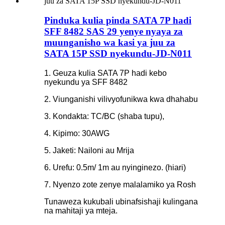
Pinduka kulia pinda SATA 7P hadi
SFF 8482 SAS 29 yenye nyaya za
muunganisho wa kasi ya juu za
SATA 15P SSD nyekundu-JD-N011
1. Geuza kulia SATA 7P hadi kebo
nyekundu ya SFF 8482
2. Viunganishi vilivyofunikwa kwa dhahabu
3. Kondakta: TC/BC (shaba tupu),
4. Kipimo: 30AWG
5. Jaketi: Nailoni au Mrija
6. Urefu: 0.5m/ 1m au nyinginezo. (hiari)
7. Nyenzo zote zenye malalamiko ya Rosh
Tunaweza kukubali ubinafsishaji kulingana
na mahitaji ya mteja.