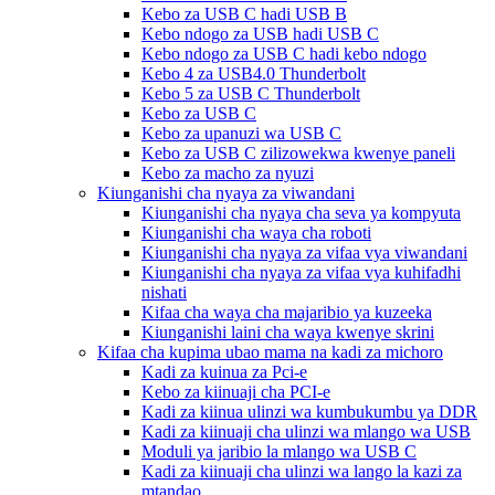
Kebo za USB C hadi USB B
Kebo ndogo za USB hadi USB C
Kebo ndogo za USB C hadi kebo ndogo
Kebo 4 za USB4.0 Thunderbolt
Kebo 5 za USB C Thunderbolt
Kebo za USB C
Kebo za upanuzi wa USB C
Kebo za USB C zilizowekwa kwenye paneli
Kebo za macho za nyuzi
Kiunganishi cha nyaya za viwandani
Kiunganishi cha nyaya cha seva ya kompyuta
Kiunganishi cha waya cha roboti
Kiunganishi cha nyaya za vifaa vya viwandani
Kiunganishi cha nyaya za vifaa vya kuhifadhi
nishati
Kifaa cha waya cha majaribio ya kuzeeka
Kiunganishi laini cha waya kwenye skrini
Kifaa cha kupima ubao mama na kadi za michoro
Kadi za kuinua za Pci-e
Kebo za kiinuaji cha PCI-e
Kadi za kiinua ulinzi wa kumbukumbu ya DDR
Kadi za kiinuaji cha ulinzi wa mlango wa USB
Moduli ya jaribio la mlango wa USB C
Kadi za kiinuaji cha ulinzi wa lango la kazi za
mtandao