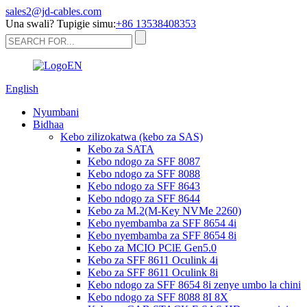
sales2@jd-cables.com
Una swali? Tupigie simu:
+86 13538408353
English
Nyumbani
Bidhaa
Kebo zilizokatwa (kebo za SAS)
Kebo za SATA
Kebo ndogo za SFF 8087
Kebo ndogo za SFF 8088
Kebo ndogo za SFF 8643
Kebo ndogo za SFF 8644
Kebo za M.2(M-Key NVMe 2260)
Kebo nyembamba za SFF 8654 4i
Kebo nyembamba za SFF 8654 8i
Kebo za MCIO PClE Gen5.0
Kebo za SFF 8611 Oculink 4i
Kebo za SFF 8611 Oculink 8i
Kebo ndogo za SFF 8654 8i zenye umbo la chini
Kebo ndogo za SFF 8088 8I 8X