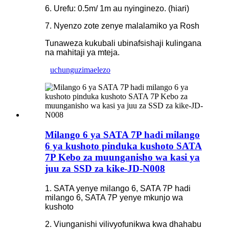
6. Urefu: 0.5m/ 1m au nyinginezo. (hiari)
7. Nyenzo zote zenye malalamiko ya Rosh
Tunaweza kukubali ubinafsishaji kulingana
na mahitaji ya mteja.
uchunguzi
maelezo
Milango 6 ya SATA 7P hadi milango
6 ya kushoto pinduka kushoto SATA
7P Kebo za muunganisho wa kasi ya
juu za SSD za kike-JD-N008
1. SATA yenye milango 6, SATA 7P hadi
milango 6, SATA 7P yenye mkunjo wa
kushoto
2. Viunganishi vilivyofunikwa kwa dhahabu