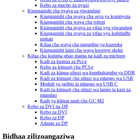
Kebo za macho za nyuzi
Kiunganishi cha nyaya za viwandani
Kiunganishi cha nyaya cha seva ya kompyuta
Kiunganishi cha waya cha roboti
Kiunganishi cha nyaya za vifaa vya viwandani
Kiunganishi cha nyaya za vifaa vya kuhifadhi
nishati
Kifaa cha waya cha majaribio ya kuzeeka
Kiunganishi laini cha waya kwenye skrini
Kifaa cha kupima ubao mama na kadi za michoro
Kadi za kuinua za Pci-e
Kebo za kiinuaji cha PCI-e
Kadi za kiinua ulinzi wa kumbukumbu ya DDR
Kadi za kiinuaji cha ulinzi wa mlango wa USB
Moduli ya jaribio la mlango wa USB C
Kadi za kiinuaji cha ulinzi wa lango la kazi za
mtandao
Kadi ya kiinua sauti cha GC M2
Kebo za DVI na DP
Kebo za DVI
Kebo za DP
Adapta za DP
Bidhaa zilizoangaziwa