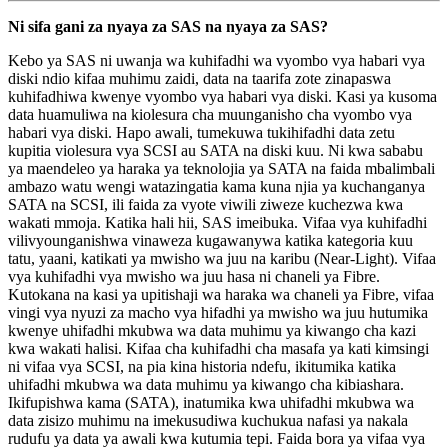
Ni sifa gani za nyaya za SAS na nyaya za SAS?
Kebo ya SAS ni uwanja wa kuhifadhi wa vyombo vya habari vya
diski ndio kifaa muhimu zaidi, data na taarifa zote zinapaswa
kuhifadhiwa kwenye vyombo vya habari vya diski. Kasi ya kusoma
data huamuliwa na kiolesura cha muunganisho cha vyombo vya
habari vya diski. Hapo awali, tumekuwa tukihifadhi data zetu
kupitia violesura vya SCSI au SATA na diski kuu. Ni kwa sababu
ya maendeleo ya haraka ya teknolojia ya SATA na faida mbalimbali
ambazo watu wengi watazingatia kama kuna njia ya kuchanganya
SATA na SCSI, ili faida za vyote viwili ziweze kuchezwa kwa
wakati mmoja. Katika hali hii, SAS imeibuka. Vifaa vya kuhifadhi
vilivyounganishwa vinaweza kugawanywa katika kategoria kuu
tatu, yaani, katikati ya mwisho wa juu na karibu (Near-Light). Vifaa
vya kuhifadhi vya mwisho wa juu hasa ni chaneli ya Fibre.
Kutokana na kasi ya upitishaji wa haraka wa chaneli ya Fibre, vifaa
vingi vya nyuzi za macho vya hifadhi ya mwisho wa juu hutumika
kwenye uhifadhi mkubwa wa data muhimu ya kiwango cha kazi
kwa wakati halisi. Kifaa cha kuhifadhi cha masafa ya kati kimsingi
ni vifaa vya SCSI, na pia kina historia ndefu, ikitumika katika
uhifadhi mkubwa wa data muhimu ya kiwango cha kibiashara.
Ikifupishwa kama (SATA), inatumika kwa uhifadhi mkubwa wa
data zisizo muhimu na imekusudiwa kuchukua nafasi ya nakala
rudufu ya data ya awali kwa kutumia tepi. Faida bora ya vifaa vya