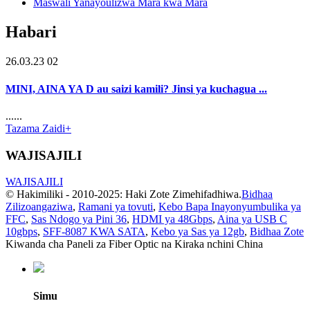
Maswali Yanayoulizwa Mara kwa Mara
Habari
26.03.23 02
MINI, AINA YA D au saizi kamili? Jinsi ya kuchagua ...
......
Tazama Zaidi+
WAJISAJILI
WAJISAJILI
© Hakimiliki - 2010-2025: Haki Zote Zimehifadhiwa.
Bidhaa
Zilizoangaziwa
,
Ramani ya tovuti
,
Kebo Bapa Inayonyumbulika ya
FFC
,
Sas Ndogo ya Pini 36
,
HDMI ya 48Gbps
,
Aina ya USB C
10gbps
,
SFF-8087 KWA SATA
,
Kebo ya Sas ya 12gb
,
Bidhaa Zote
Kiwanda cha Paneli za Fiber Optic na Kiraka nchini China
Simu