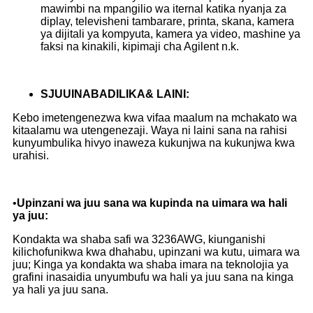
mawimbi na mpangilio wa iternal katika nyanja za
diplay, televisheni tambarare, printa, skana, kamera
ya dijitali ya kompyuta, kamera ya video, mashine ya
faksi na kinakili, kipimaji cha Agilent n.k.
S
JUU
INABADILIKA
& LAINI
:
Kebo imetengenezwa kwa vifaa maalum na mchakato wa
kitaalamu wa utengenezaji. Waya ni laini sana na rahisi
kunyumbulika hivyo inaweza kukunjwa na kukunjwa kwa
urahisi.
•
Upinzani wa juu sana wa kupinda na uimara wa hali
ya juu:
Kondakta wa shaba safi wa 3236AWG, kiunganishi
kilichofunikwa kwa dhahabu, upinzani wa kutu, uimara wa
juu; Kinga ya kondakta wa shaba imara na teknolojia ya
grafini inasaidia unyumbufu wa hali ya juu sana na kinga
ya hali ya juu sana.