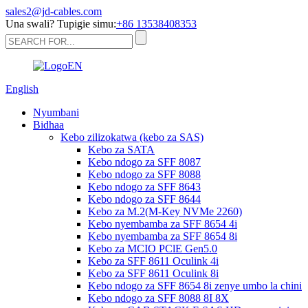
sales2@jd-cables.com
Una swali? Tupigie simu:
+86 13538408353
English
Nyumbani
Bidhaa
Kebo zilizokatwa (kebo za SAS)
Kebo za SATA
Kebo ndogo za SFF 8087
Kebo ndogo za SFF 8088
Kebo ndogo za SFF 8643
Kebo ndogo za SFF 8644
Kebo za M.2(M-Key NVMe 2260)
Kebo nyembamba za SFF 8654 4i
Kebo nyembamba za SFF 8654 8i
Kebo za MCIO PClE Gen5.0
Kebo za SFF 8611 Oculink 4i
Kebo za SFF 8611 Oculink 8i
Kebo ndogo za SFF 8654 8i zenye umbo la chini
Kebo ndogo za SFF 8088 8I 8X