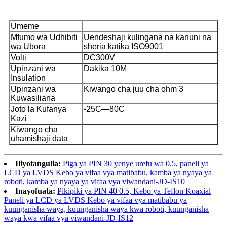
Umeme
Mfumo wa Udhibiti
Uendeshaji kulingana na kanuni na
wa Ubora
sheria katika ISO9001
Volti
DC300V
Upinzani wa
Dakika 10M
Insulation
Upinzani wa
Kiwango cha juu cha ohm 3
Kuwasiliana
Joto la Kufanya
-25C—80C
Kazi
Kiwango cha
uhamishaji data
Iliyotangulia:
Piga ya PIN 30 yenye urefu wa 0.5, paneli ya
LCD ya LVDS Kebo ya vifaa vya matibabu, kamba ya nyaya ya
roboti, kamba ya nyaya ya vifaa vya viwandani-JD-IS10
Inayofuata:
Pikipiki ya PIN 40 0.5, Kebo ya Teflon Koaxial
Paneli ya LCD ya LVDS Kebo ya vifaa vya matibabu ya
kuunganisha waya, kuunganisha waya kwa roboti, kuunganisha
waya kwa vifaa vya viwandani-JD-IS12