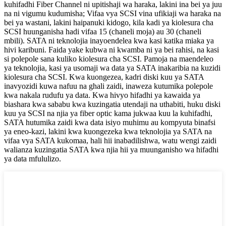
kuhifadhi Fiber Channel ni upitishaji wa haraka, lakini ina bei ya juu
na ni vigumu kudumisha; Vifaa vya SCSI vina ufikiaji wa haraka na
bei ya wastani, lakini haipanuki kidogo, kila kadi ya kiolesura cha
SCSI huunganisha hadi vifaa 15 (chaneli moja) au 30 (chaneli
mbili). SATA ni teknolojia inayoendelea kwa kasi katika miaka ya
hivi karibuni. Faida yake kubwa ni kwamba ni ya bei rahisi, na kasi
si polepole sana kuliko kiolesura cha SCSI. Pamoja na maendeleo
ya teknolojia, kasi ya usomaji wa data ya SATA inakaribia na kuzidi
kiolesura cha SCSI. Kwa kuongezea, kadri diski kuu ya SATA
inavyozidi kuwa nafuu na ghali zaidi, inaweza kutumika polepole
kwa nakala rudufu ya data. Kwa hivyo hifadhi ya kawaida ya
biashara kwa sababu kwa kuzingatia utendaji na uthabiti, huku diski
kuu ya SCSI na njia ya fiber optic kama jukwaa kuu la kuhifadhi,
SATA hutumika zaidi kwa data isiyo muhimu au kompyuta binafsi
ya eneo-kazi, lakini kwa kuongezeka kwa teknolojia ya SATA na
vifaa vya SATA kukomaa, hali hii inabadilishwa, watu wengi zaidi
walianza kuzingatia SATA kwa njia hii ya muunganisho wa hifadhi
ya data mfululizo.