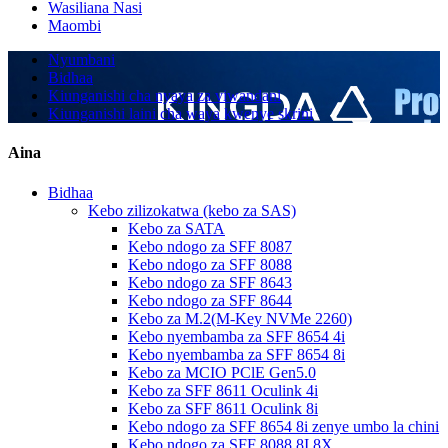
Wasiliana Nasi
Maombi
Nyumbani
Bidhaa
Kiunganishi cha nyaya za viwandani
Kiunganishi laini cha waya kwenye skrini
Aina
Bidhaa
Kebo zilizokatwa (kebo za SAS)
Kebo za SATA
Kebo ndogo za SFF 8087
Kebo ndogo za SFF 8088
Kebo ndogo za SFF 8643
Kebo ndogo za SFF 8644
Kebo za M.2(M-Key NVMe 2260)
Kebo nyembamba za SFF 8654 4i
Kebo nyembamba za SFF 8654 8i
Kebo za MCIO PClE Gen5.0
Kebo za SFF 8611 Oculink 4i
Kebo za SFF 8611 Oculink 8i
Kebo ndogo za SFF 8654 8i zenye umbo la chini
Kebo ndogo za SFF 8088 8I 8X