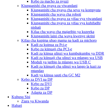
Kebo za macho za nyuzi
Kiunganishi cha nyaya za viwandani
Kiunganishi cha nyaya cha seva ya kompyuta
Kiunganishi cha waya cha roboti
Kiunganishi cha nyaya za vifaa vya viwandani
Kiunganishi cha nyaya za vifaa vya kuhifadhi
nishati
Kifaa cha waya cha majaribio ya kuzeeka
Kiunganishi laini cha waya kwenye skrini
Kifaa cha kupima ubao mama na kadi za michoro
Kadi za kuinua za Pci-e
Kebo za kiinuaji cha PCI-e
Kadi za kiinua ulinzi wa kumbukumbu ya DDR
Kadi za kiinuaji cha ulinzi wa mlango wa USB
Moduli ya jaribio la mlango wa USB C
Kadi za kiinuaji cha ulinzi wa lango la kazi za
mtandao
Kadi ya kiinua sauti cha GC M2
Kebo za DVI na DP
Kebo za DVI
Kebo za DP
Adapta za DP
Kuhusu Sisi
Ziara ya Kiwanda
Habari