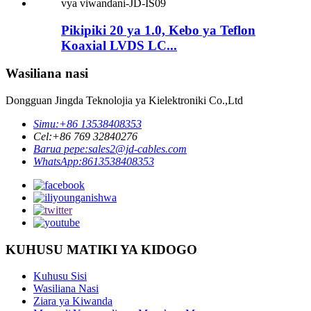
Pikipiki 20 ya 1.0, Kebo ya Teflon
Koaxial LVDS LC...
Wasiliana nasi
Dongguan Jingda Teknolojia ya Kielektroniki Co.,Ltd
Simu:
+86 13538408353
Cel:
+86 769 32840276
Barua pepe:
sales2@jd-cables.com
WhatsApp:
8613538408353
KUHUSU MATIKI YA KIDOGO
Kuhusu Sisi
Wasiliana Nasi
Ziara ya Kiwanda