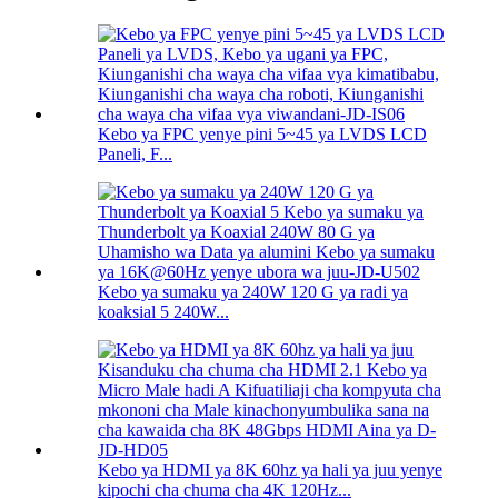
Kebo ya FPC yenye pini 5~45 ya LVDS LCD
Paneli, F...
Kebo ya sumaku ya 240W 120 G ya radi ya
koaksial 5 240W...
Kebo ya HDMI ya 8K 60hz ya hali ya juu yenye
kipochi cha chuma cha 4K 120Hz...