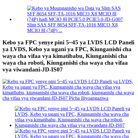
Slim SAS SFF 8654 SFF-TA-1016 MICO X8
MCIO 8I (74P) ...
Kebo ya FPC yenye pini 5~45 ya LVDS LCD Paneli
ya LVDS, Kebo ya ugani ya FPC, Kiunganishi cha
waya cha vifaa vya kimatibabu, Kiunganishi cha
waya cha roboti, Kiunganishi cha waya cha vifaa
vya viwandani-JD-IS07