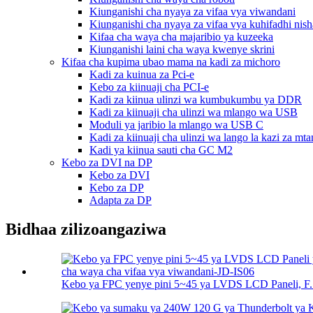
Kiunganishi cha nyaya za vifaa vya viwandani
Kiunganishi cha nyaya za vifaa vya kuhifadhi nish
Kifaa cha waya cha majaribio ya kuzeeka
Kiunganishi laini cha waya kwenye skrini
Kifaa cha kupima ubao mama na kadi za michoro
Kadi za kuinua za Pci-e
Kebo za kiinuaji cha PCI-e
Kadi za kiinua ulinzi wa kumbukumbu ya DDR
Kadi za kiinuaji cha ulinzi wa mlango wa USB
Moduli ya jaribio la mlango wa USB C
Kadi za kiinuaji cha ulinzi wa lango la kazi za mt
Kadi ya kiinua sauti cha GC M2
Kebo za DVI na DP
Kebo za DVI
Kebo za DP
Adapta za DP
Bidhaa zilizoangaziwa
Kebo ya FPC yenye pini 5~45 ya LVDS LCD Paneli, F..