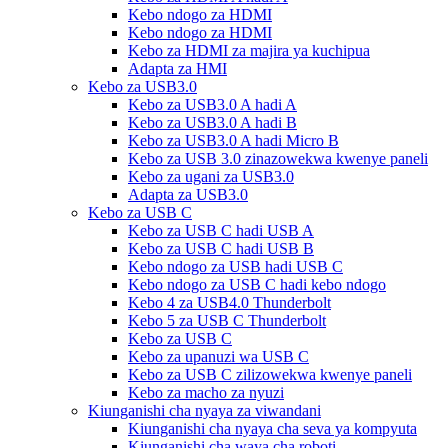
Kebo ndogo za HDMI
Kebo ndogo za HDMI
Kebo za HDMI za majira ya kuchipua
Adapta za HMI
Kebo za USB3.0
Kebo za USB3.0 A hadi A
Kebo za USB3.0 A hadi B
Kebo za USB3.0 A hadi Micro B
Kebo za USB 3.0 zinazowekwa kwenye paneli
Kebo za ugani za USB3.0
Adapta za USB3.0
Kebo za USB C
Kebo za USB C hadi USB A
Kebo za USB C hadi USB B
Kebo ndogo za USB hadi USB C
Kebo ndogo za USB C hadi kebo ndogo
Kebo 4 za USB4.0 Thunderbolt
Kebo 5 za USB C Thunderbolt
Kebo za USB C
Kebo za upanuzi wa USB C
Kebo za USB C zilizowekwa kwenye paneli
Kebo za macho za nyuzi
Kiunganishi cha nyaya za viwandani
Kiunganishi cha nyaya cha seva ya kompyuta
Kiunganishi cha waya cha roboti