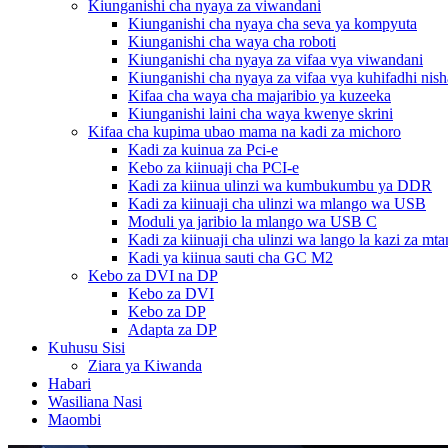
Kiunganishi cha nyaya za viwandani
Kiunganishi cha nyaya cha seva ya kompyuta
Kiunganishi cha waya cha roboti
Kiunganishi cha nyaya za vifaa vya viwandani
Kiunganishi cha nyaya za vifaa vya kuhifadhi nish
Kifaa cha waya cha majaribio ya kuzeeka
Kiunganishi laini cha waya kwenye skrini
Kifaa cha kupima ubao mama na kadi za michoro
Kadi za kuinua za Pci-e
Kebo za kiinuaji cha PCI-e
Kadi za kiinua ulinzi wa kumbukumbu ya DDR
Kadi za kiinuaji cha ulinzi wa mlango wa USB
Moduli ya jaribio la mlango wa USB C
Kadi za kiinuaji cha ulinzi wa lango la kazi za mt
Kadi ya kiinua sauti cha GC M2
Kebo za DVI na DP
Kebo za DVI
Kebo za DP
Adapta za DP
Kuhusu Sisi
Ziara ya Kiwanda
Habari
Wasiliana Nasi
Maombi