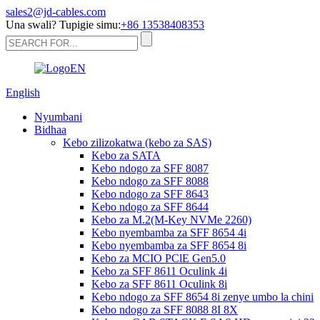
sales2@jd-cables.com
Una swali? Tupigie simu:
+86 13538408353
English
Nyumbani
Bidhaa
Kebo zilizokatwa (kebo za SAS)
Kebo za SATA
Kebo ndogo za SFF 8087
Kebo ndogo za SFF 8088
Kebo ndogo za SFF 8643
Kebo ndogo za SFF 8644
Kebo za M.2(M-Key NVMe 2260)
Kebo nyembamba za SFF 8654 4i
Kebo nyembamba za SFF 8654 8i
Kebo za MCIO PClE Gen5.0
Kebo za SFF 8611 Oculink 4i
Kebo za SFF 8611 Oculink 8i
Kebo ndogo za SFF 8654 8i zenye umbo la chini
Kebo ndogo za SFF 8088 8I 8X