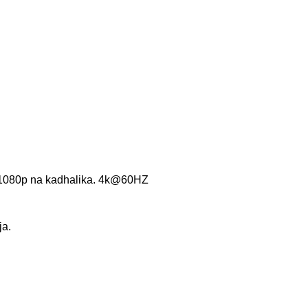
 1080p na kadhalika. 4k@60HZ
ja.