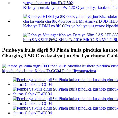
Kebo ya sumaku ya 240W 120 G ya radi ya koaksial 5 2
Kebo ya HDMI ya 8K 60hz ya hali ya juu yenye kipoch
Slim SAS SFF 8654 SFF-TA-1016 MICO X8 MCIO 8I (7
Pembe ya kulia digrii 90 Pinda kulia pinduka kus
Charging USB C ya kasi ya juu Shell ya chuma Cab