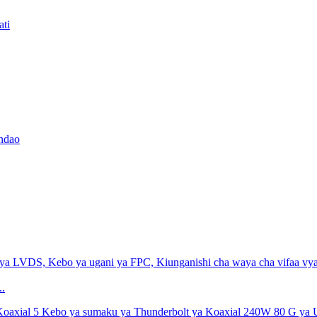
ati
andao
.